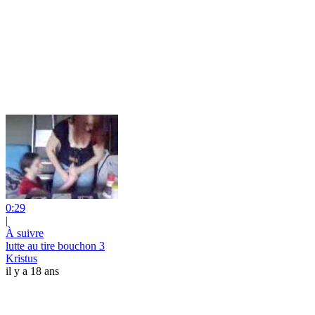
0:29
|
À suivre
lutte au tire bouchon 3
Kristus
il y a 18 ans