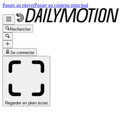
Passer au player
Passer au contenu principal
Rechercher
Se connecter
Regarder en plein écran