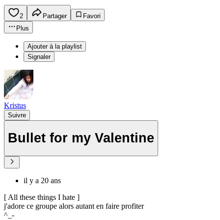
2
Partager
Favori
Plus
Ajouter à la playlist
Signaler
Kristus
Suivre
Bullet for my Valentine
il y a 20 ans
[ All these things I hate ]
j'adore ce groupe alors autant en faire profiter
^_-