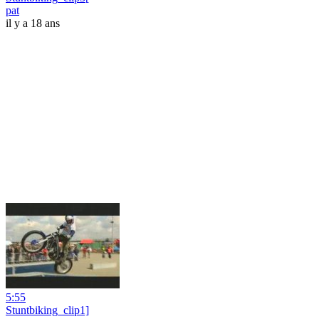
pat
il y a 18 ans
5:55
Stuntbiking_clip1]