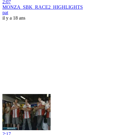
2:07
MONZA_SBK_RACE2_HIGHLIGHTS
pat
il y a 18 ans
2:17