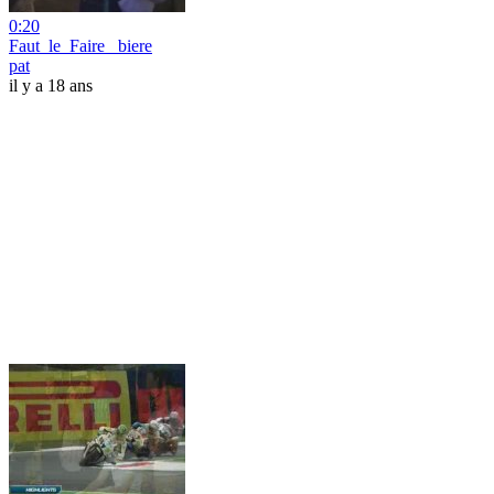
0:20
Faut_le_Faire_ biere
pat
il y a 18 ans