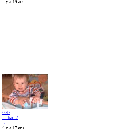
il y a 19 ans
0:47
nathan 2
pat
il y a 17 ans