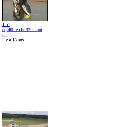
1:51
equilibre cbr 929 stunt
pat
il y a 18 ans