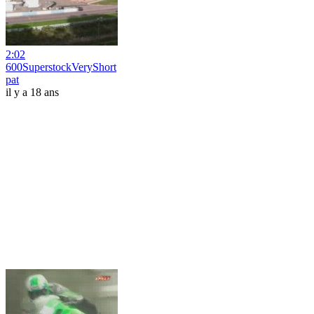
2:02
600SuperstockVeryShort
pat
il y a 18 ans