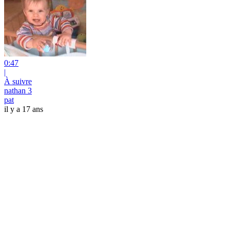
0:47
|
À suivre
nathan 3
pat
il y a 17 ans