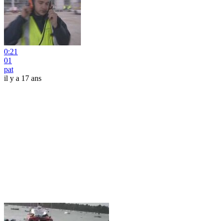
0:21
01
pat
il y a 17 ans