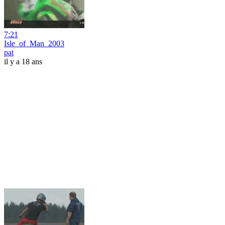
7:21
Isle_of_Man_2003
pat
il y a 18 ans