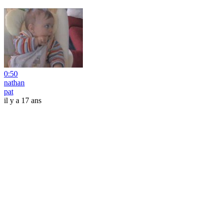
0:50
nathan
pat
il y a 17 ans