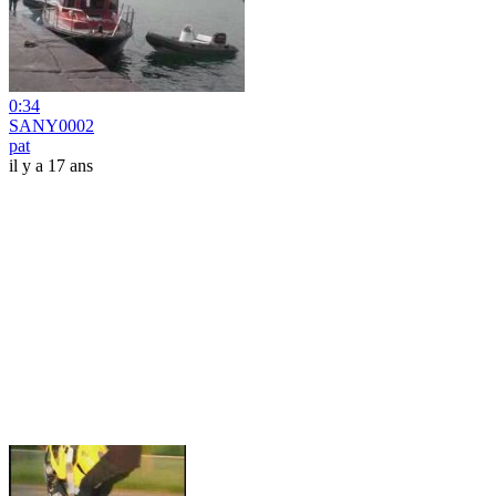
0:34
SANY0002
pat
il y a 17 ans