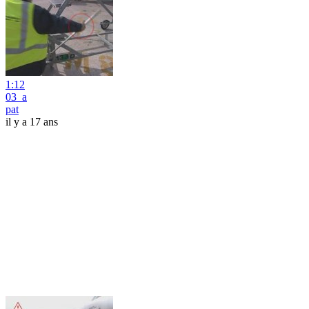
1:12
03_a
pat
il y a 17 ans