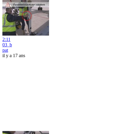
2:11
03_b
pat
il y a 17 ans