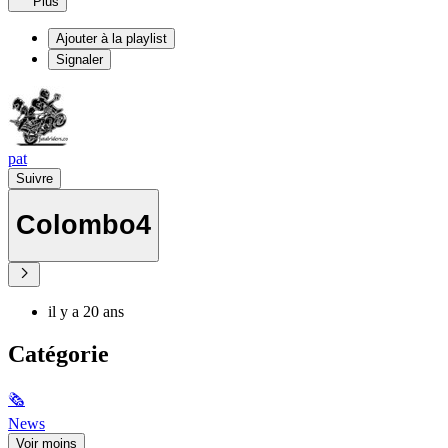
Plus
Ajouter à la playlist
Signaler
pat
Suivre
Colombo4
il y a 20 ans
Catégorie
🗞
News
Voir moins