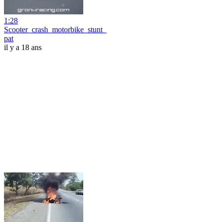
1:28
Scooter_crash_motorbike_stunt_
pat
il y a 18 ans