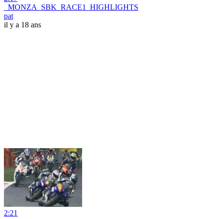
_MONZA_SBK_RACE1_HIGHLIGHTS
pat
il y a 18 ans
2:21