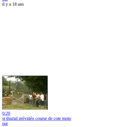
il y a 18 ans
0:20
st thurial prévidéo course de cote moto
pat