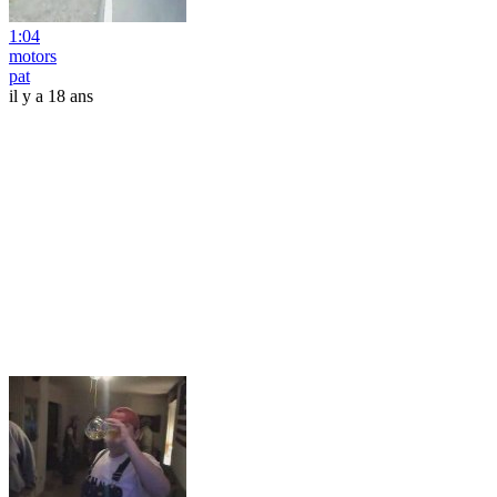
1:04
motors
pat
il y a 18 ans