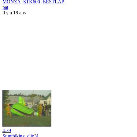
MONZA_STK600_BESTLAP
pat
il y a 18 ans
4:39
Stuntbiking_clip3[