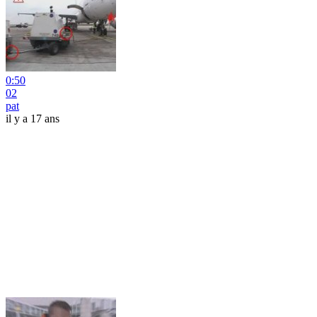
0:50
02
pat
il y a 17 ans