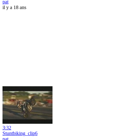
pat
il y a 18 ans
3:32
Stuntbiking_clip6
pat