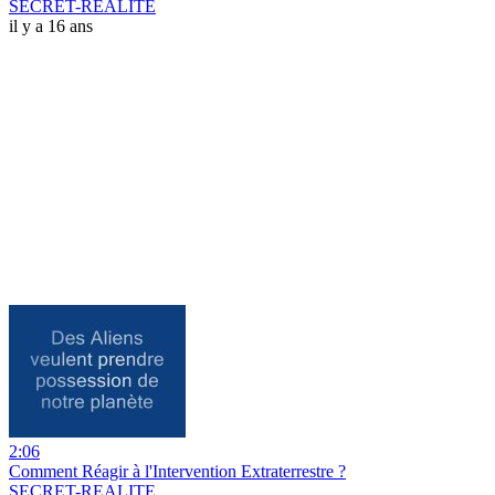
SECRET-REALITE
il y a 16 ans
2:06
Comment Réagir à l'Intervention Extraterrestre ?
SECRET-REALITE