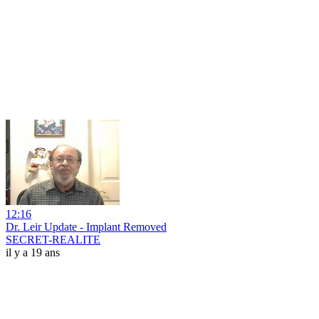
12:16
Dr. Leir Update - Implant Removed
SECRET-REALITE
il y a 19 ans