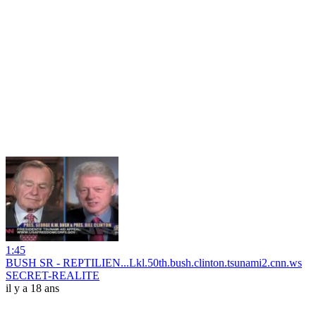
1:45
BUSH SR - REPTILIEN...Lkl.50th.bush.clinton.tsunami2.cnn.ws
SECRET-REALITE
il y a 18 ans