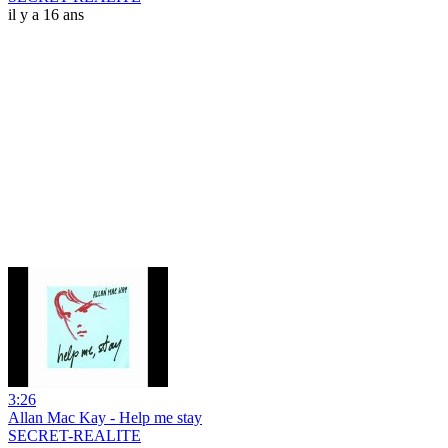
il y a 16 ans
3:26
Allan Mac Kay - Help me stay
SECRET-REALITE