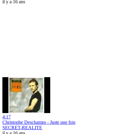
il y a 16 ans
4:17
Christophe Deschamps - Juste une fois
SECRET-REALITE
il y a 16 ans