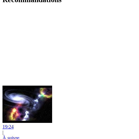
19:24
|
À suivre