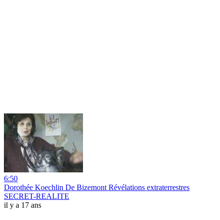
6:50
Dorothée Koechlin De Bizemont Révélations extraterrestres
SECRET-REALITE
il y a 17 ans