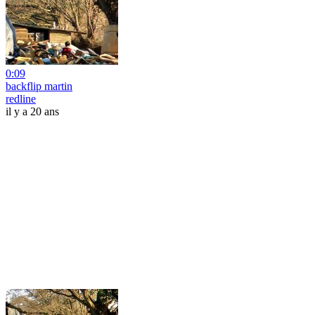
0:09
backflip martin
redline
il y a 20 ans