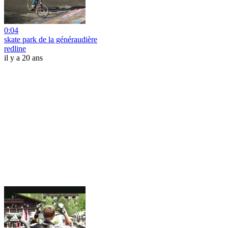
0:04
skate park de la généraudière
redline
il y a 20 ans