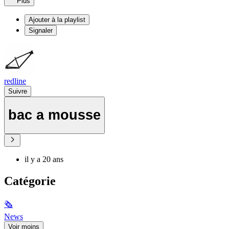
Plus
Ajouter à la playlist
Signaler
redline
Suivre
bac a mousse
il y a 20 ans
Catégorie
🗞
News
Voir moins