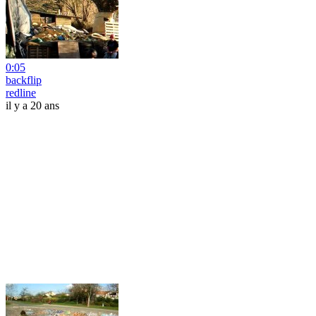
0:05
backflip
redline
il y a 20 ans