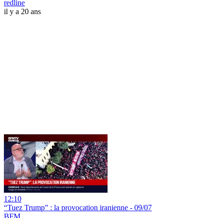
redline
il y a 20 ans
12:10
“Tuez Trump” : la provocation iranienne - 09/07
BFM