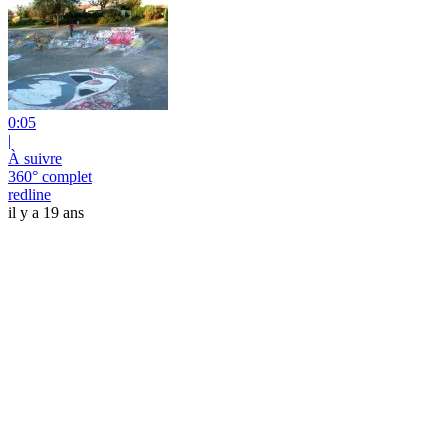
0:05
|
À suivre
360° complet
redline
il y a 19 ans