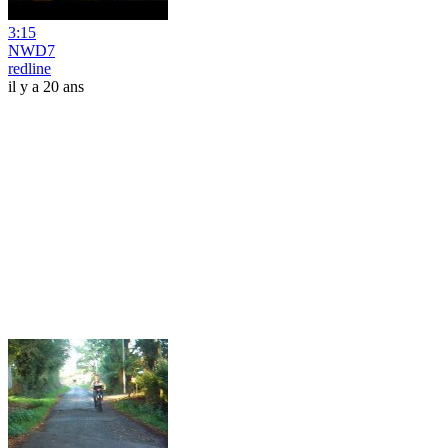
3:15
NWD7
redline
il y a 20 ans