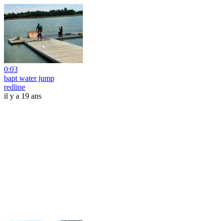
0:03
bapt water jump
redline
il y a 19 ans