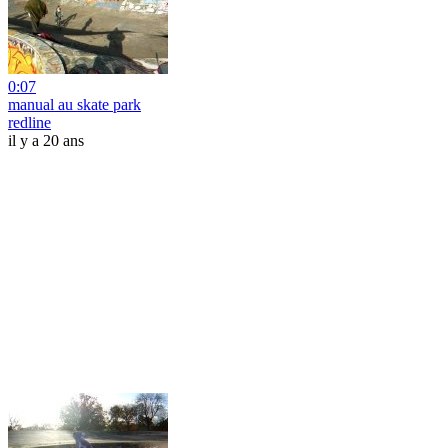
0:07
manual au skate park
redline
il y a 20 ans