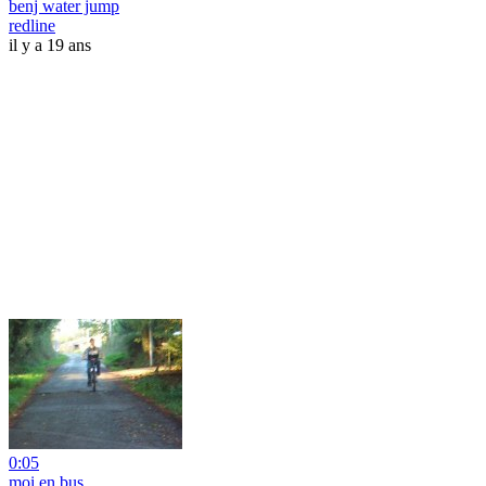
benj water jump
redline
il y a 19 ans
0:05
moi en bus