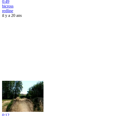
0:49
bicross
redline
il y a 20 ans
0:12