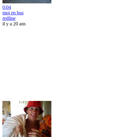
0:04
moi en bus
redline
il y a 20 ans