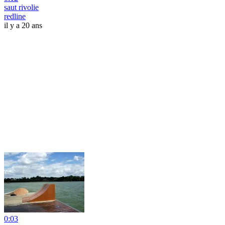
saut rivolie
redline
il y a 20 ans
0:03