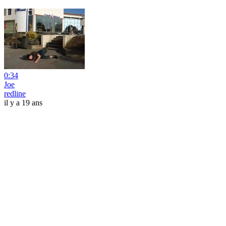
0:34
Joe
redline
il y a 19 ans