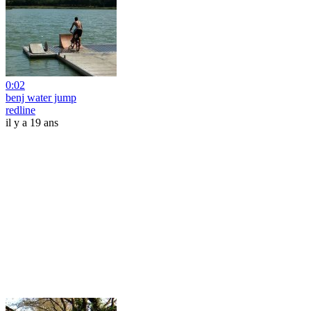
0:02
benj water jump
redline
il y a 19 ans