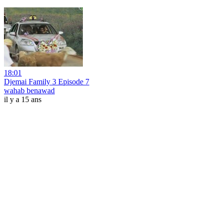
18:01
Djemai Family 3 Episode 7
wahab benawad
il y a 15 ans