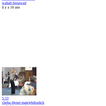
wahab benawad
il y a 16 ans
5:33
cheba djenet matejebdoulich