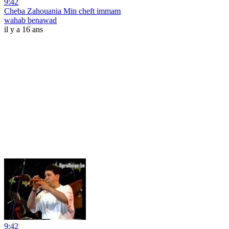
9:42
Cheba Zahouania Min cheft immam
wahab benawad
il y a 16 ans
9:42