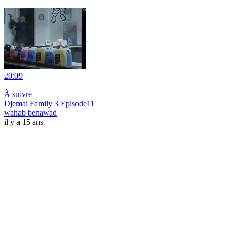
20:09
|
À suivre
Djemai Family 3 Episode11
wahab benawad
il y a 15 ans