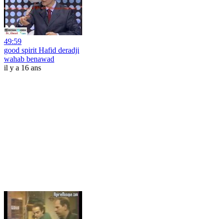
49:59
good spirit Hafid deradji
wahab benawad
il y a 16 ans