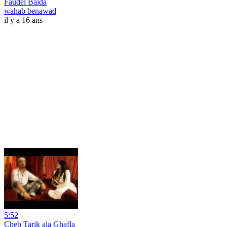
Faudel Baida
wahab benawad
il y a 16 ans
5:52
Cheb Tarik ala Ghafla