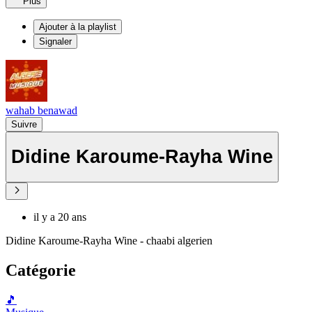
Plus
Ajouter à la playlist
Signaler
wahab benawad
Suivre
Didine Karoume-Rayha Wine
il y a 20 ans
Didine Karoume-Rayha Wine - chaabi algerien
Catégorie
🎵