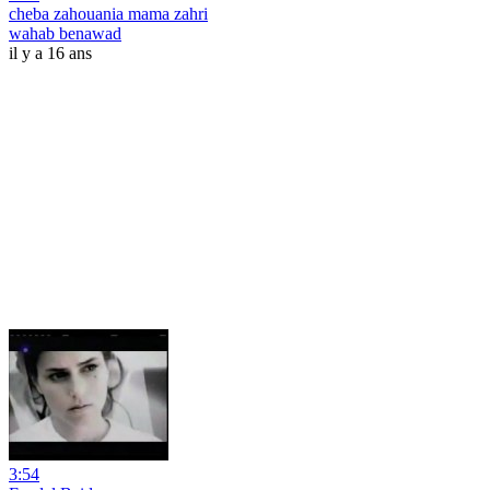
cheba zahouania mama zahri
wahab benawad
il y a 16 ans
3:54