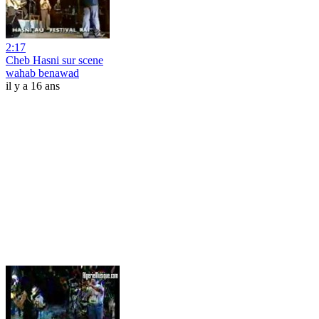
2:17
Cheb Hasni sur scene
wahab benawad
il y a 16 ans