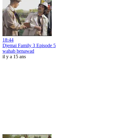
18:44
Djemai Family 3 Episode 5
wahab benawad
il y a 15 ans