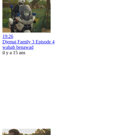
19:26
Djemai Family 3 Episode 4
wahab benawad
il y a 15 ans