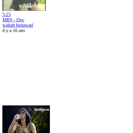
5:23
MBS - Doc
wahab benawad
il y a 16 ans