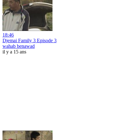
18:46
Djemai Family 3 Episode 3
wahab benawad
il y a 15 ans