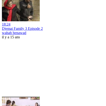
18:24
Djemai Family 3 Episode 2
wahab benawad
il y a 15 ans