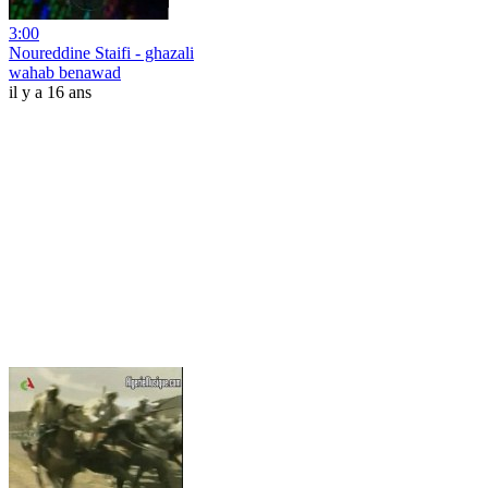
3:00
Noureddine Staifi - ghazali
wahab benawad
il y a 16 ans