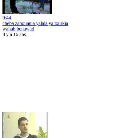
9:44
cheba zahouania yalala ya tourkia
wahab benawad
il y a 16 ans