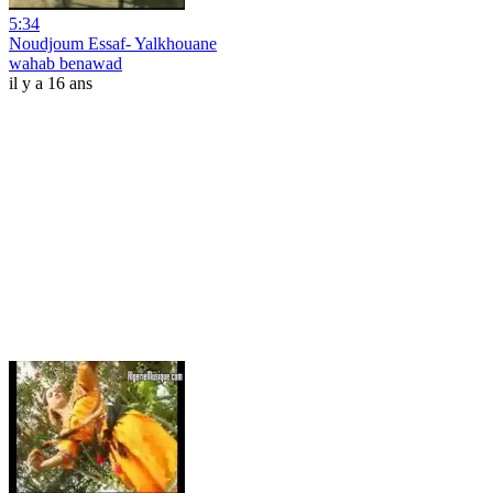
5:34
Noudjoum Essaf- Yalkhouane
wahab benawad
il y a 16 ans