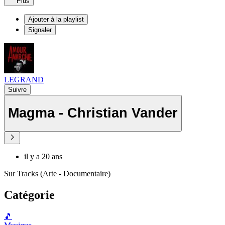
Plus
Ajouter à la playlist
Signaler
LEGRAND
Suivre
Magma - Christian Vander
il y a 20 ans
Sur Tracks (Arte - Documentaire)
Catégorie
🎵