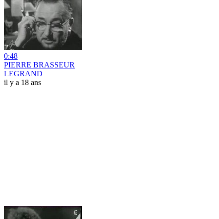
0:48
PIERRE BRASSEUR
LEGRAND
il y a 18 ans