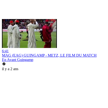
6:41
MAG (EAG) GUINGAMP - METZ, LE FILM DU MATCH
En Avant Guingamp
il y a 2 ans