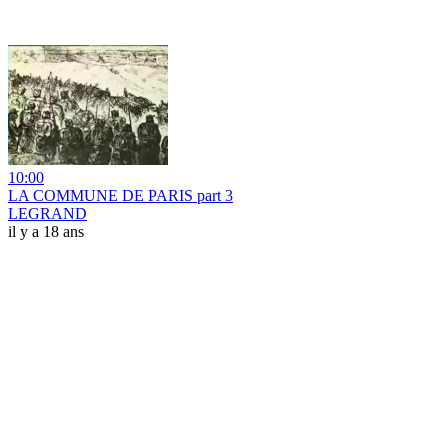
10:00
LA COMMUNE DE PARIS part 3
LEGRAND
il y a 18 ans