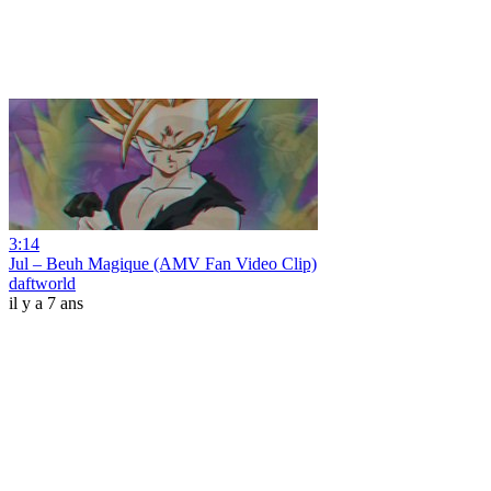
3:14
Jul – Beuh Magique (AMV Fan Video Clip)
daftworld
il y a 7 ans