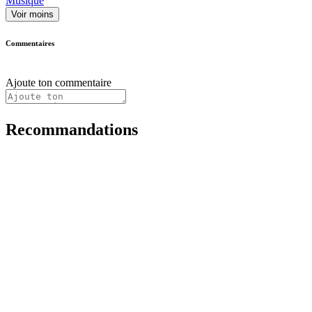
Musique
Voir moins
Commentaires
Ajoute ton commentaire
Recommandations