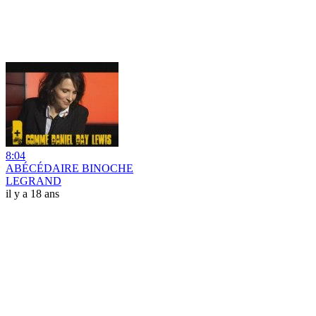
8:04
ABÉCÉDAIRE BINOCHE
LEGRAND
il y a 18 ans