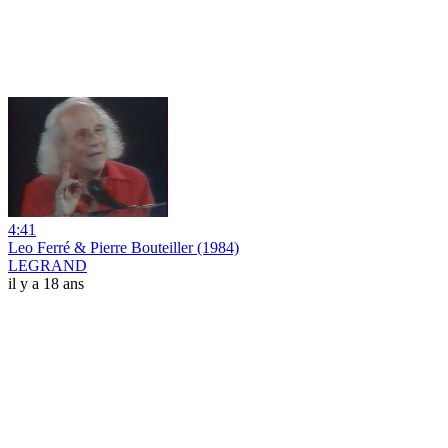
4:41
Leo Ferré & Pierre Bouteiller (1984)
LEGRAND
il y a 18 ans