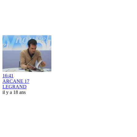
16:41
ARCANE 17
LEGRAND
il y a 18 ans