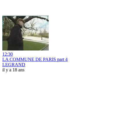
12:30
LA COMMUNE DE PARIS part 4
LEGRAND
il y a 18 ans