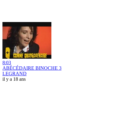
8:03
ABÉCÉDAIRE BINOCHE 3
LEGRAND
il y a 18 ans