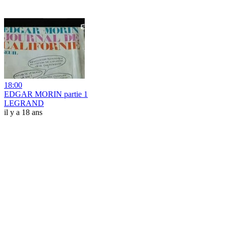
18:00
EDGAR MORIN partie 1
LEGRAND
il y a 18 ans