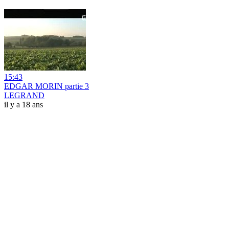
15:43
EDGAR MORIN partie 3
LEGRAND
il y a 18 ans