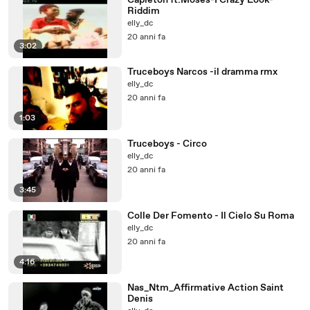
Capleton ft.Moses-I Crazy Look-
Riddim
elly_dc
20 anni fa
3:02
Truceboys Narcos -il dramma rmx
elly_dc
20 anni fa
1:03
Truceboys - Circo
elly_dc
20 anni fa
3:45
Colle Der Fomento - Il Cielo Su Roma
elly_dc
20 anni fa
4:16
Nas_Ntm_Affirmative Action Saint
Denis