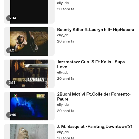
elly_dc
20 anni fa
5:34
Bounty Killer ft.Lauryn hill- HipHopera
elly_dc
20 anni fa
4:07
Jazzmatazz Guru'S Ft Kelis - Supa
Love
elly_dc
20 anni fa
3:18
2Buoni Motivi Ft.Colle der Fomento-
Paure
elly_dc
20 anni fa
3:49
J. M. Basquiat -Painting,Downtown'81
elly_dc
20 anni fa