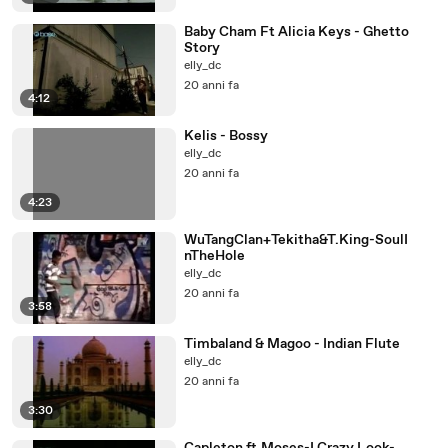
Baby Cham Ft Alicia Keys - Ghetto
Story
elly_dc
20 anni fa
4:12
Kelis - Bossy
elly_dc
20 anni fa
4:23
WuTangClan+Tekitha&T.King-SoulI
nTheHole
elly_dc
20 anni fa
3:58
Timbaland & Magoo - Indian Flute
elly_dc
20 anni fa
3:30