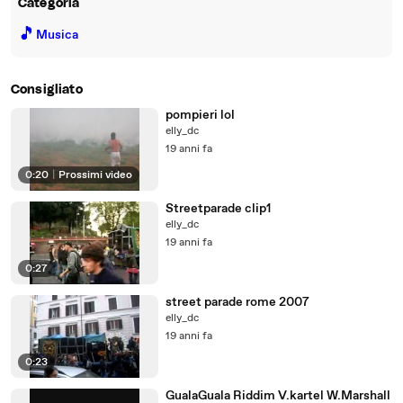
Categoria
🎵
Musica
Consigliato
pompieri lol
elly_dc
19 anni fa
0:20
|
Prossimi video
Streetparade clip1
elly_dc
19 anni fa
0:27
street parade rome 2007
elly_dc
19 anni fa
0:23
GualaGuala Riddim V.kartel W.Marshall