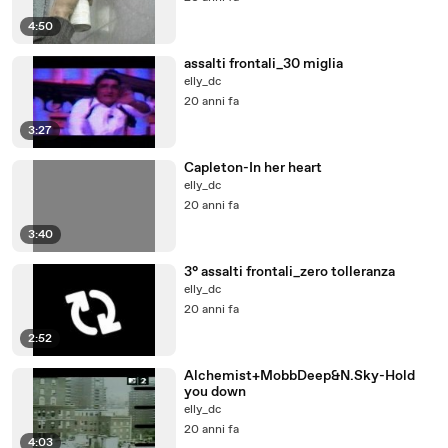
4:50
assalti frontali_30 miglia
elly_dc
20 anni fa
3:27
Capleton-In her heart
elly_dc
20 anni fa
3:40
3° assalti frontali_zero tolleranza
elly_dc
20 anni fa
2:52
Alchemist+MobbDeep&N.Sky-Hold
you down
elly_dc
20 anni fa
4:03