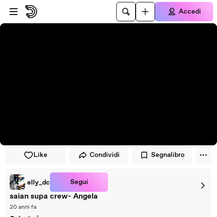
Vai al lettore
Passa al contenuto principale
Accedi
Like
Condividi
Segnalibro
Segui
elly_dc
saian supa crew- Angela
20 anni fa