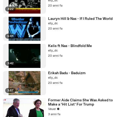
elly_dc
20 anni fa
3:22
Lauryn Hill & Nas - If I Ruled The World
elly_dc
20 anni fa
5:01
Kelis ft Nas - Blindfold Me
elly_dc
20 anni fa
3:42
Erikah Badu - Baduizm
elly_dc
20 anni fa
3:57
Former Aide Claims She Was Asked to
Make a ‘Hit List’ For Trump
Veuer
3 anni fa