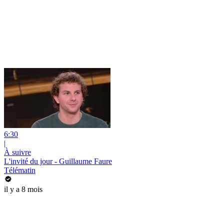
6:30
|
À suivre
L'invité du jour - Guillaume Faure
Télématin
il y a 8 mois