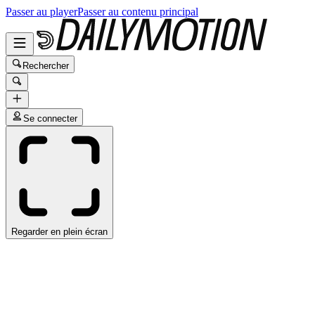
Passer au player
Passer au contenu principal
Rechercher
Se connecter
Regarder en plein écran