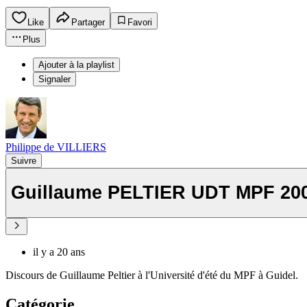
Like
Partager
Favori
Plus
Ajouter à la playlist
Signaler
Philippe de VILLIERS
Suivre
Guillaume PELTIER UDT MPF 20
il y a 20 ans
Discours de Guillaume Peltier à l'Université d'été du MPF à Guidel.
Catégorie