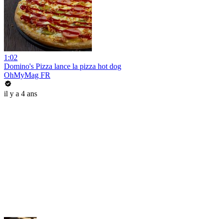
1:02
Domino's Pizza lance la pizza hot dog
OhMyMag FR
il y a 4 ans