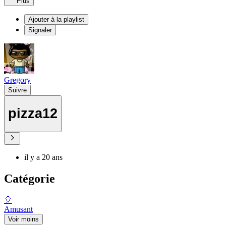
Plus
Ajouter à la playlist
Signaler
Gregory
Suivre
pizza12
il y a 20 ans
Catégorie
🎈
Amusant
Voir moins