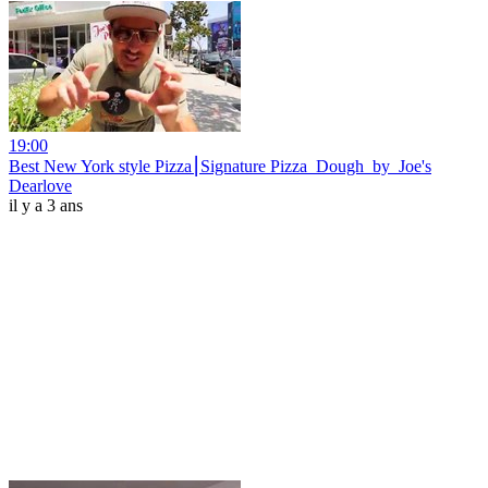
19:00
Best New York style Pizza⎮Signature Pizza_Dough_by_Joe's
Dearlove
il y a 3 ans