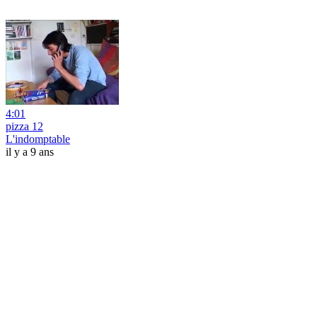
4:01
pizza 12
L'indomptable
il y a 9 ans