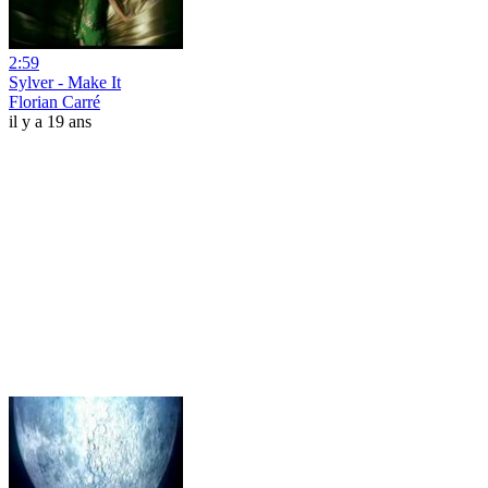
2:59
Sylver - Make It
Florian Carré
il y a 19 ans