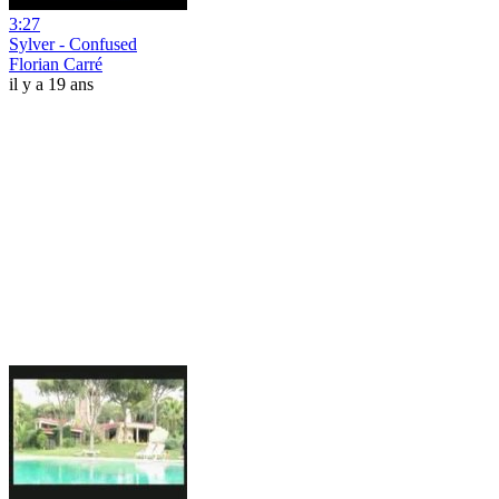
3:27
Sylver - Confused
Florian Carré
il y a 19 ans