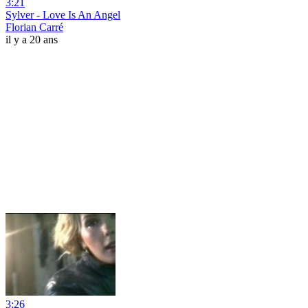
3:21
Sylver - Love Is An Angel
Florian Carré
il y a 20 ans
3:26