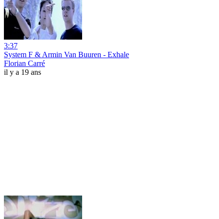
3:37
System F & Armin Van Buuren - Exhale
Florian Carré
il y a 19 ans