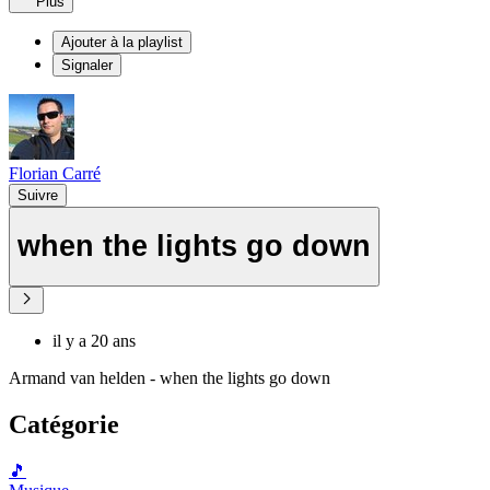
Plus
Ajouter à la playlist
Signaler
Florian Carré
Suivre
when the lights go down
il y a 20 ans
Armand van helden - when the lights go down
Catégorie
🎵