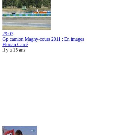
29:07
Gp camion Magny-cours 2011 : En images
Florian Carré
il y a 15 ans