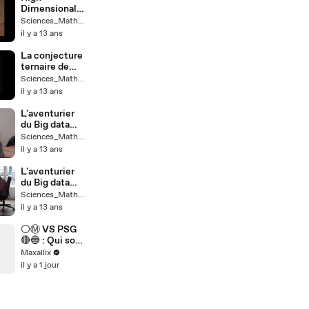
Dimensional
Phenomena
Sciences_Maths_Paris
and
il y a 13 ans
Convexity_Bo
az Klartag
La conjecture
ternaire de
Goldbach -
Sciences_Maths_Paris
Harald
il y a 13 ans
Helfgott
(DMA)
L'aventurier
du Big data
(IV) - Portrait
Sciences_Maths_Paris
de David
il y a 13 ans
Bessis
L'aventurier
du Big data
(III) - Portrait
Sciences_Maths_Paris
de David
il y a 13 ans
Bessis
⚪️Ⓜ️ VS PSG
🔴🔵 : Qui sont
les meilleurs
Maxallix
tireurs ??
il y a 1 jour