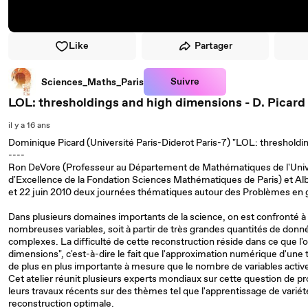
Like
Partager
Suivre
Sciences_Maths_Paris
LOL: thresholdings and high dimensions - D. Picard
il y a 16 ans
Dominique Picard (Université Paris-Diderot Paris-7) "LOL: thresholdi
----
Ron DeVore (Professeur au Département de Mathématiques de l'Unive
d'Excellence de la Fondation Sciences Mathématiques de Paris) et Al
et 22 juin 2010 deux journées thématiques autour des Problèmes en
Dans plusieurs domaines importants de la science, on est confronté à 
nombreuses variables, soit à partir de très grandes quantités de don
complexes. La difficulté de cette reconstruction réside dans ce que l
dimensions", c'est-à-dire le fait que l'approximation numérique d'une 
de plus en plus importante à mesure que le nombre de variables acti
Cet atelier réunit plusieurs experts mondiaux sur cette question de p
leurs travaux récents sur des thèmes tel que l'apprentissage de variét
reconstruction optimale.