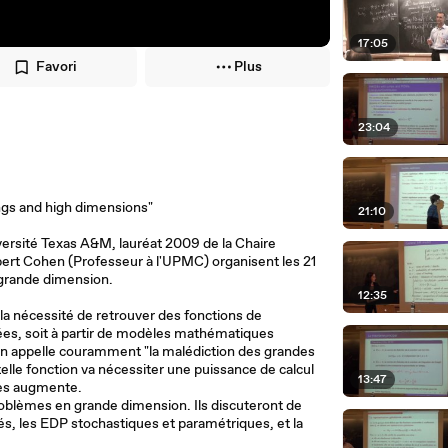
17:05
Favori
Plus
23:04
ngs and high dimensions"
21:10
rsité Texas A&M, lauréat 2009 de la Chaire
bert Cohen (Professeur à l'UPMC) organisent les 21
 grande dimension.
12:35
la nécessité de retrouver des fonctions de
nées, soit à partir de modèles mathématiques
'on appelle couramment "la malédiction des grandes
telle fonction va nécessiter une puissance de calcul
13:47
ves augmente.
roblèmes en grande dimension. Ils discuteront de
és, les EDP stochastiques et paramétriques, et la