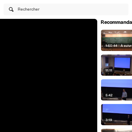
Rechercher
Recommanda
1:50:44
|
À suiv
11:11
5:42
3:19