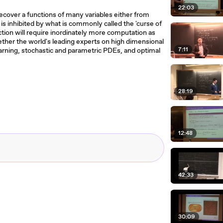
22:03
recover a functions of many variables either from
s inhibited by what is commonly called the 'curse of
tion will require inordinately more computation as
ether the world's leading experts on high dimensional
7:11
earning, stochastic and parametric PDEs, and optimal
28:19
12:48
42:33
30:09