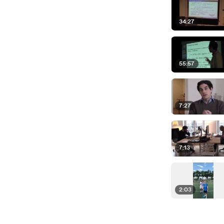
34:27
55:57
7:27
7:13
2:03