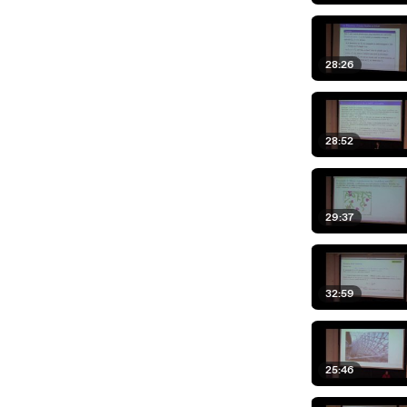
28:26
28:52
29:37
32:59
25:46