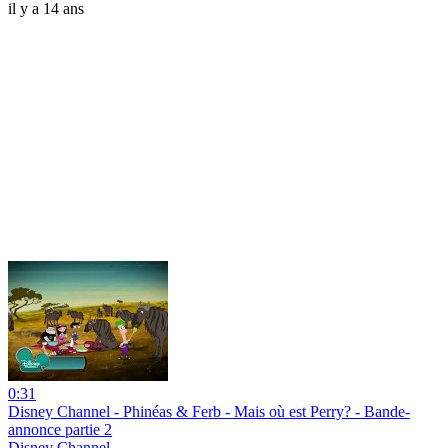
il y a 14 ans
0:31
Disney Channel - Phinéas & Ferb - Mais où est Perry? - Bande-
annonce partie 2
Disney Channel