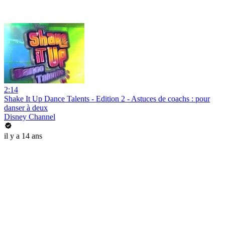
2:14
Shake It Up Dance Talents - Edition 2 - Astuces de coachs : pour
danser à deux
Disney Channel
il y a 14 ans