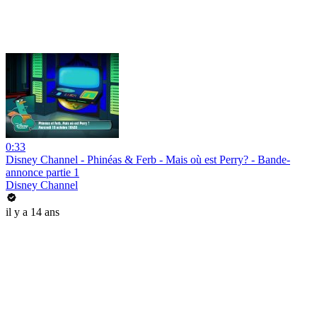
0:33
Disney Channel - Phinéas & Ferb - Mais où est Perry? - Bande-
annonce partie 1
Disney Channel
il y a 14 ans