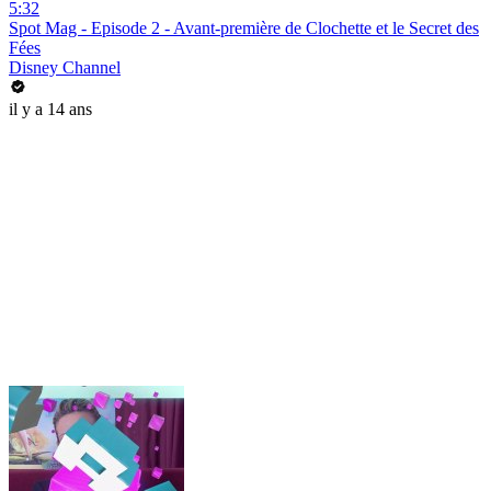
5:32
Spot Mag - Episode 2 - Avant-première de Clochette et le Secret des
Fées
Disney Channel
il y a 14 ans