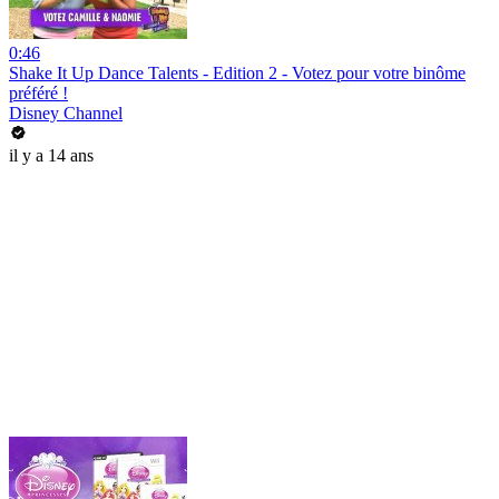
0:46
Shake It Up Dance Talents - Edition 2 - Votez pour votre binôme
préféré !
Disney Channel
il y a 14 ans