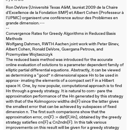
il y a 16 ans
Ron DeVore (Université Texas A&M, lauréat 2009 de la Chaire
d'Excellence de la Fondation SMP) et Albert Cohen (Professeur à
l'UPMC) organisent une conférence autour des Problèmes en
grande dimension.---
--
Convergence Rates for Greedy Algorithms in Reduced Basis
Methods
Wolfgang Dahmen, RWTH Aachen joint work with Peter Binev,
Albert Cohen, Ronald DeVore, Guergana Petrova, and
Przemyslaw Wojtaszczyk
The reduced basis method was introduced for the accurate
online evaluation of solutions to a parameter dependent family of
elliptic partial differential equations. Abstractly, it can be viewed
as determining a “good” n dimensional space Hn to be used in
approx- imating the elements of a compact set F in a Hilbert
space H. One, by now popular, computational approach is to find
Hn through a greedy strategy. It is natural to com- pare the
approximation performance of the Hn generated by this strategy
with that of the Kolmogorov widths dn(F) since the latter gives
the smallest error that can be achieved by subspaces of fixed
dimension n. The first such comparisons show that the
approximation error, σn(F) := dist(F,Hn), obtained by the greedy
strategy satisfies σn(F) ≤ Cn2ndn(F). In this talk various
improvements on this result will be given for a greedy strategy