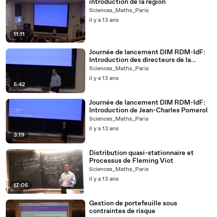
introduction de la région
Sciences_Maths_Paris
il y a 13 ans
11:11
Journée de lancement DIM RDM-IdF:
Introduction des directeurs de la
FSMP, FMJH et LabEx Bezout
Sciences_Maths_Paris
il y a 13 ans
5:42
Journée de lancement DIM RDM-IdF:
Introduction de Jean-Charles Pomerol
Sciences_Maths_Paris
il y a 13 ans
3:19
Distribution quasi-stationnaire et
Processus de Fleming Viot
Sciences_Maths_Paris
il y a 13 ans
17:05
Gestion de portefeuille sous
contraintes de risque