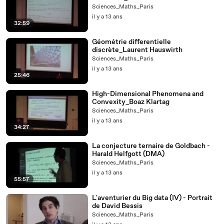
Sciences_Maths_Paris
il y a 13 ans
32:59
Géométrie differentielle
discrète_Laurent Hauswirth
Sciences_Maths_Paris
il y a 13 ans
25:46
High-Dimensional Phenomena and
Convexity_Boaz Klartag
Sciences_Maths_Paris
il y a 13 ans
34:27
La conjecture ternaire de Goldbach -
Harald Helfgott (DMA)
Sciences_Maths_Paris
il y a 13 ans
55:57
L'aventurier du Big data (IV) - Portrait
de David Bessis
Sciences_Maths_Paris