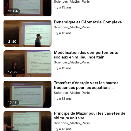
Sciences_Maths_Paris
il y a 13 ans
23:04
Dynamique et Géométrie Complexe
Sciences_Maths_Paris
il y a 13 ans
21:10
Modélisation des comportements
sociaux en milieu incertain
Sciences_Maths_Paris
il y a 13 ans
12:35
Transfert d'énergie vers les hautes
fréquences pour les équations
hamiltoniennes
Sciences_Maths_Paris
il y a 13 ans
13:47
Principe de Mazur pour les variétés de
shimura unitaire
Sciences_Maths_Paris
il y a 13 ans