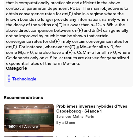
that is computationally practicable and efficient in the above
context of parameter dependent PDEs. The main objective is to
obtain convergence rates for σn(F) also in a regime where the
known bounds no longer provide any information, namely when
the decay of the widths dn(F) is slower than n−12−n. While the
above direct comparison between σn(F) and dn(F) can generally
not be improved by much it can be shown that certain
convergence rates for dn(F) imply certain convergence rates for
σn(F). For instance, whenever dn(F) ≤ Mn−α for all n > 0, for
some M,α > 0, one also have σn(F) ≤ CαMn−α for all n > 0, where
Cα depends only on α. Similar results are derived for generalized
exponential rates of the form Me−anα.
Catégorie
🤖
Technologie
Recommandations
Problèmes inverses hybrides d'Yves
Capdeboscq - Séance 1
Sciences_Maths_Paris
il y a 13 ans
1:50:44
|
À suivre