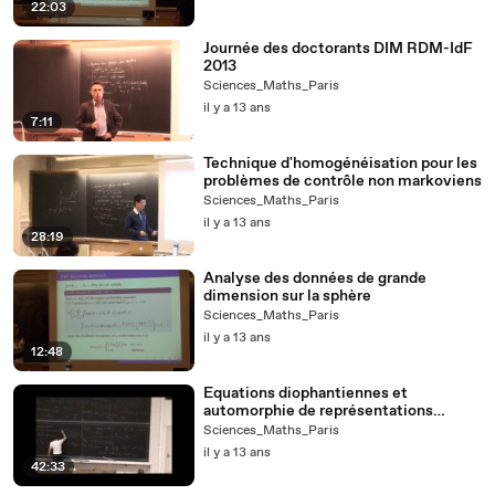
22:03
Journée des doctorants DIM RDM-IdF
2013
Sciences_Maths_Paris
il y a 13 ans
7:11
Technique d'homogénéisation pour les
problèmes de contrôle non markoviens
Sciences_Maths_Paris
il y a 13 ans
28:19
Analyse des données de grande
dimension sur la sphère
Sciences_Maths_Paris
il y a 13 ans
12:48
Equations diophantiennes et
automorphie de représentations
galoisiennes
Sciences_Maths_Paris
il y a 13 ans
42:33