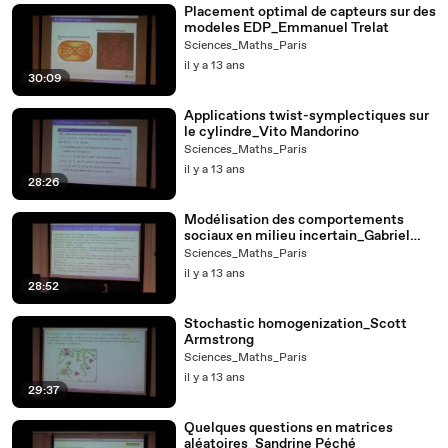
Placement optimal de capteurs sur des
modeles EDP_Emmanuel Trelat
Sciences_Maths_Paris
il y a 13 ans
30:09
Applications twist-symplectiques sur
le cylindre_Vito Mandorino
Sciences_Maths_Paris
il y a 13 ans
28:26
Modélisation des comportements
sociaux en milieu incertain_Gabriel
Turinici
Sciences_Maths_Paris
il y a 13 ans
28:52
Stochastic homogenization_Scott
Armstrong
Sciences_Maths_Paris
il y a 13 ans
29:37
Quelques questions en matrices
aléatoires_Sandrine Péché