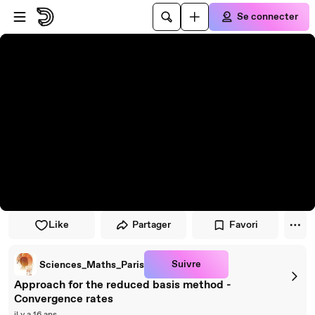
Passer au player
Passer au contenu principal
Se connecter
Like
Partager
Favori
Suivre
Sciences_Maths_Paris
Approach for the reduced basis method -
Convergence rates