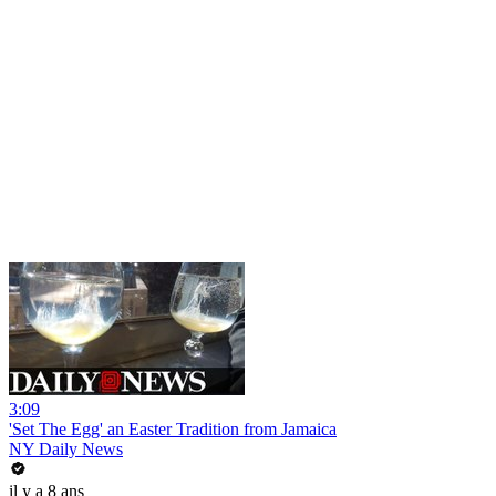
3:09
'Set The Egg' an Easter Tradition from Jamaica
NY Daily News
il y a 8 ans