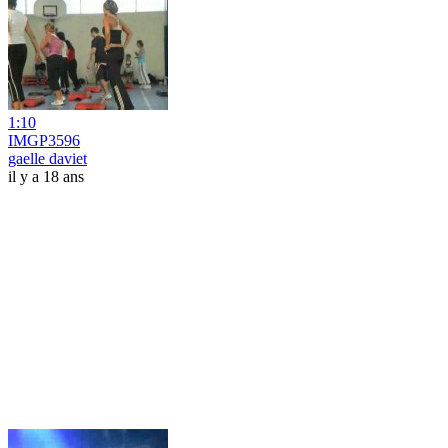
1:10
IMGP3596
gaelle daviet
il y a 18 ans