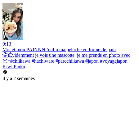
0:13
Moi et mon PAINNN (enfin ma peluche en forme de pain
🤭)Évidemment je vois une mascotte, je me prends en photo avec
😌↕️#chiikawa #hachiware #parcchiikawa #japon #voyagejapon
Kiwi Pinku
il y a 2 semaines