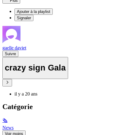
Plus
Ajouter à la playlist
Signaler
gaelle daviet
Suivre
crazy sign Gala
il y a 20 ans
Catégorie
🗞
News
Voir moins