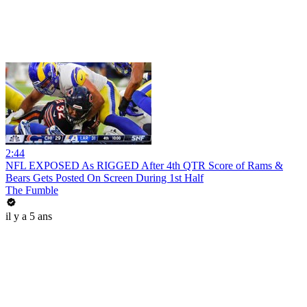
2:44
NFL EXPOSED As RIGGED After 4th QTR Score of Rams &
Bears Gets Posted On Screen During 1st Half
The Fumble
il y a 5 ans