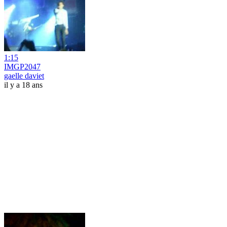
1:15
IMGP2047
gaelle daviet
il y a 18 ans