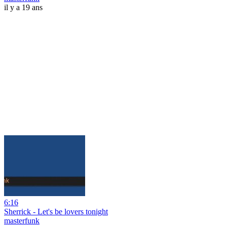
il y a 19 ans
6:16
Sherrick - Let's be lovers tonight
masterfunk