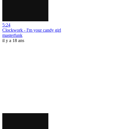
5:24
Clockwork - I'm your candy girl
masterfunk
il y a 18 ans