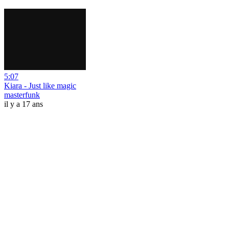
5:07
Kiara - Just like magic
masterfunk
il y a 17 ans