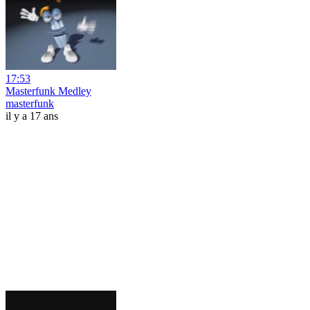
17:53
Masterfunk Medley
masterfunk
il y a 17 ans