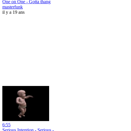
One on One - Gotta thang
masterfunk
il y a 19 ans
6:55
Serious Intention - Serious -