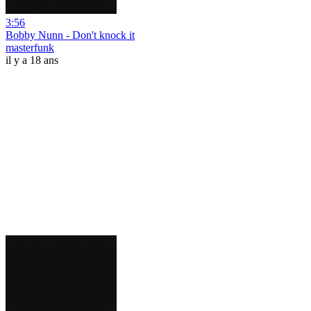
3:56
Bobby Nunn - Don't knock it
masterfunk
il y a 18 ans