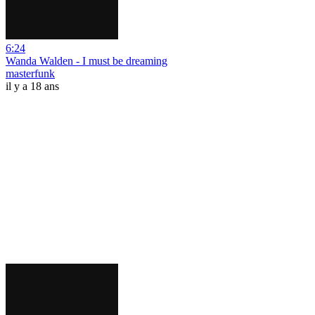
6:24
Wanda Walden - I must be dreaming
masterfunk
il y a 18 ans