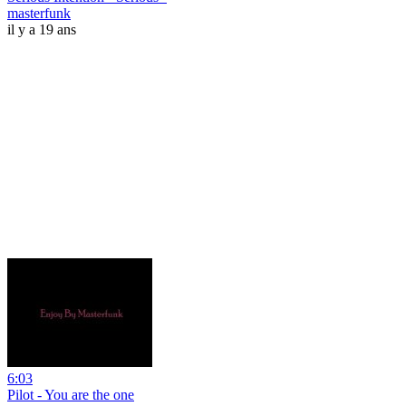
masterfunk
il y a 19 ans
6:03
Pilot - You are the one