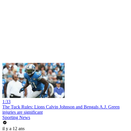
1:33
The Tuck Rules: Lions Calvin Johnson and Bengals A.J. Green
injuries are significant
Sporting News
il y a 12 ans