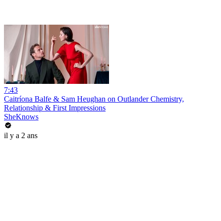
7:43
Caitríona Balfe & Sam Heughan on Outlander Chemistry,
Relationship & First Impressions
SheKnows
il y a 2 ans