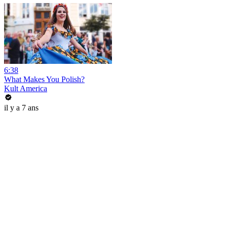
6:38
What Makes You Polish?
Kult America
il y a 7 ans