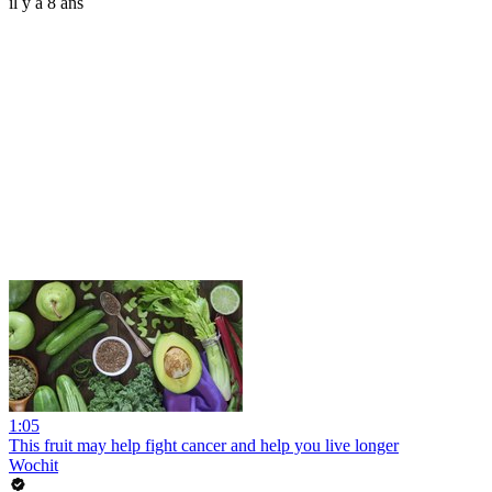
il y a 8 ans
1:05
This fruit may help fight cancer and help you live longer
Wochit