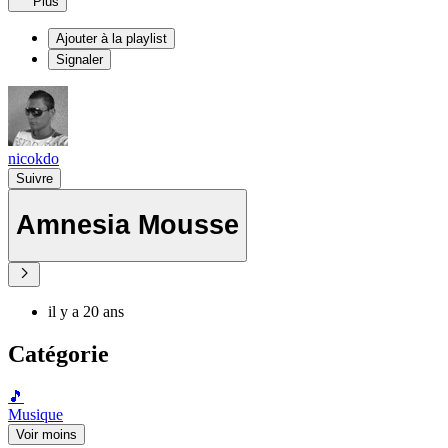
Plus
Ajouter à la playlist
Signaler
nicokdo
Suivre
Amnesia Mousse
il y a 20 ans
Catégorie
🎵
Musique
Voir moins