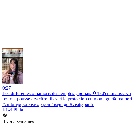
0:27
Les différentes omamoris des temples japonais 🏮✨ J'en ai aussi vu
pour la pousse des citrouilles et la protection en montagne#omamori
#culturejaponaise #japon #isejingu #visitjapanfr
Kiwi Pinku
il y a 3 semaines