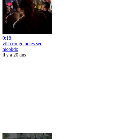
0:18
villa rouge potes sec
nicokdo
il y a 20 ans