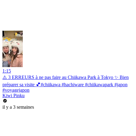
1:15
⚠️ 3 ERREURS à ne pas faire au Chiikawa Park à Tokyo ✨ Bien
préparer sa visite 💕#chiikawa #hachiware #chiikawapark #japon
#voyagejapon
Kiwi Pinku
il y a 3 semaines