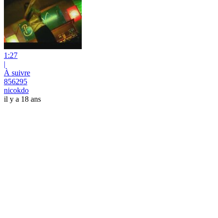
1:27
|
À suivre
856295
nicokdo
il y a 18 ans