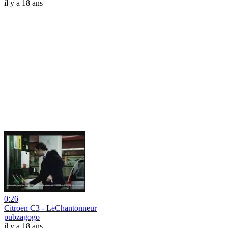
il y a 18 ans
0:26
Citroen C3 - LeChantonneur
pubzagogo
il y a 18 ans