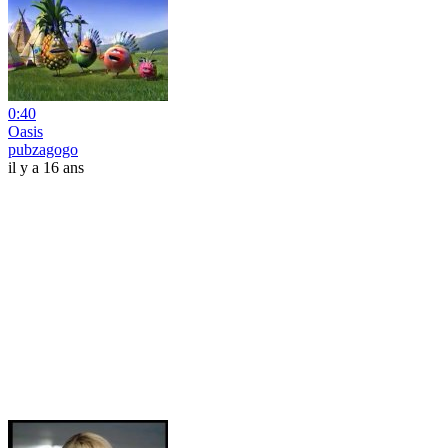
0:40
Oasis
pubzagogo
il y a 16 ans