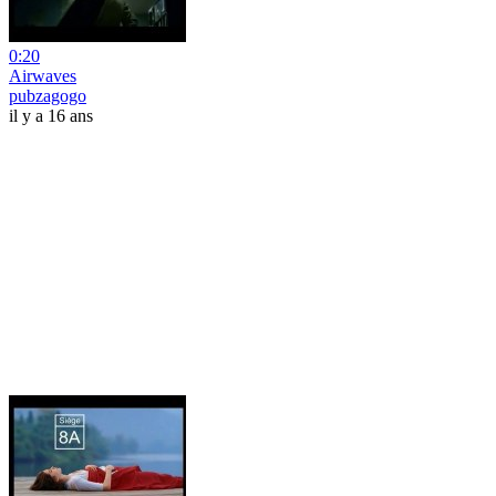
0:20
Airwaves
pubzagogo
il y a 16 ans