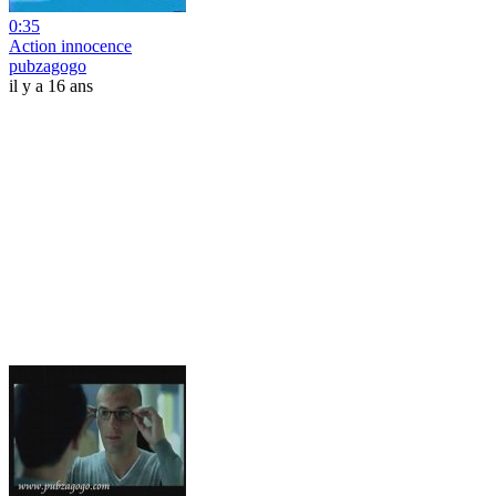
0:35
Action innocence
pubzagogo
il y a 16 ans