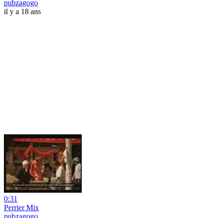
pubzagogo
il y a 18 ans
0:31
Perrier Mix
pubzagogo