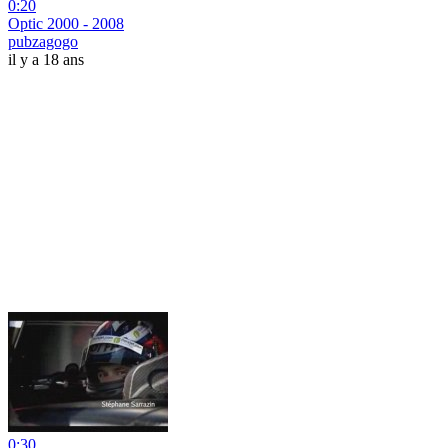
0:20
Optic 2000 - 2008
pubzagogo
il y a 18 ans
0:30