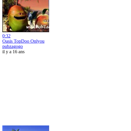
0:32
Oasis TopDoo Onlyou
pubzagogo
il y a 16 ans