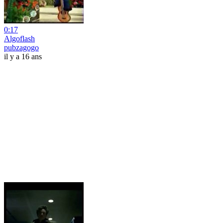
0:17
Algoflash
pubzagogo
il y a 16 ans