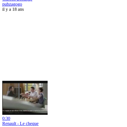
pubzagogo
il y a 18 ans
0:30
Renault - Le cheque