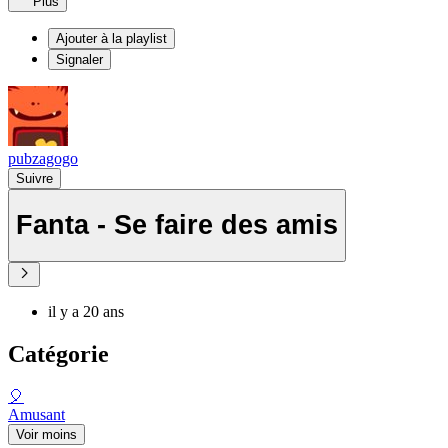
Plus
Ajouter à la playlist
Signaler
pubzagogo
Suivre
Fanta - Se faire des amis
il y a 20 ans
Catégorie
🎈
Amusant
Voir moins