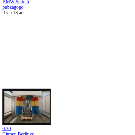
BMW Serie 5
pubzagogo
il y a 18 ans
0:30
Citroen Berlingo