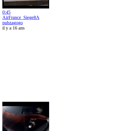
0:45
AirFrance_Siege8A
pubzagogo
il y a 16 ans