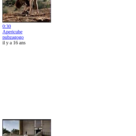
0:30
Apericube
pubzagogo
il y a 16 ans