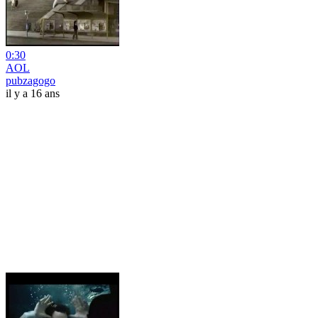
0:30
AOL
pubzagogo
il y a 16 ans