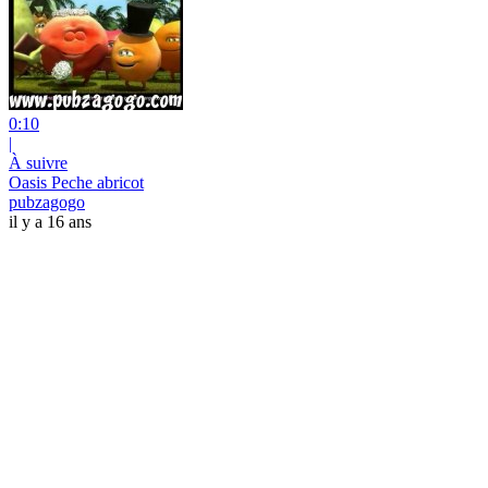
0:10
|
À suivre
Oasis Peche abricot
pubzagogo
il y a 16 ans