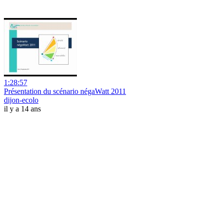
1:28:57
Présentation du scénario négaWatt 2011
dijon-ecolo
il y a 14 ans