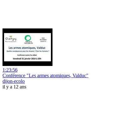
1:23:56
Conférence "Les armes atomiques, Valduc"
dijon-ecolo
il y a 12 ans