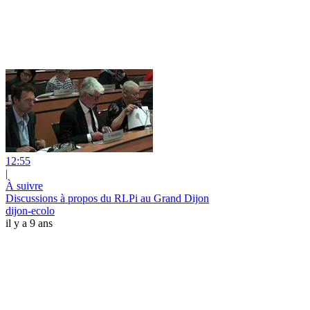
12:55
|
À suivre
Discussions à propos du RLPi au Grand Dijon
dijon-ecolo
il y a 9 ans