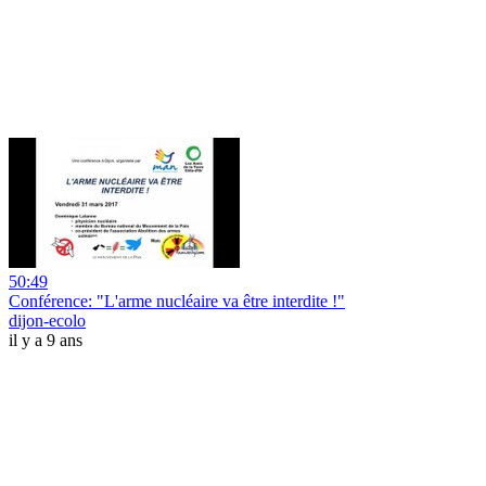
50:49
Conférence: "L'arme nucléaire va être interdite !"
dijon-ecolo
il y a 9 ans