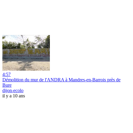
4:57
Démolition du mur de l'ANDRA à Mandres-en-Barrois près de
Bure
dijon-ecolo
il y a 10 ans