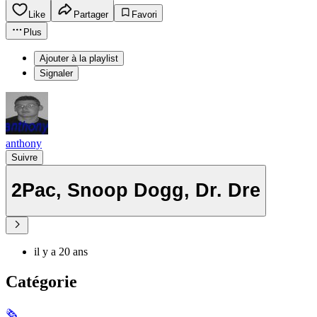
Like
Partager
Favori
Plus
Ajouter à la playlist
Signaler
anthony
Suivre
2Pac, Snoop Dogg, Dr. Dre
il y a 20 ans
Catégorie
🗞