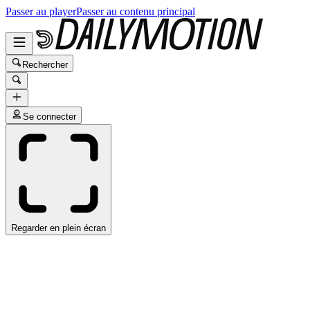
Passer au player
Passer au contenu principal
Rechercher
Se connecter
Regarder en plein écran