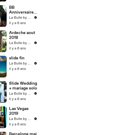
BB
Anniversaire
ep32
La Bulle by Dereez
il y a 6 ans
Ardeche aout
2018
La Bulle by Dereez
il y a 6 ans
slide fin
La Bulle by Dereez
il y a 6 ans
Slide Wedding
+ mariage solo
La Bulle by Dereez
il y a 6 ans
Las Vegas
2019
La Bulle by Dereez
il y a 6 ans
Barcelone mai