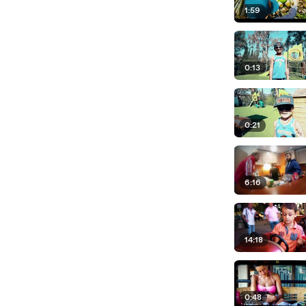
1:59
0:13
0:21
6:16
14:18
0:48