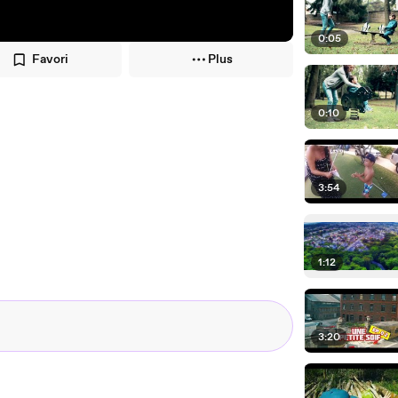
0:05
Favori
Plus
0:10
3:54
1:12
3:20