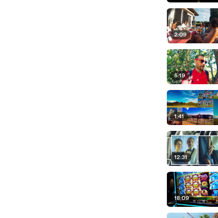
2:09
5:19
1:41
12:31
18:09