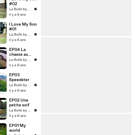
#02
La Bulle by Dereez
il y a 6 ans
I Love My Son
#01
La Bulle by Dereez
il y a 6 ans
EP04 La
chasse au
trésor
La Bulle by Dereez
il y a 6 ans
EP03
Speedster
La Bulle by Dereez
il y a 6 ans
EP02 Une
petite soif
La Bulle by Dereez
il y a 6 ans
EP01 My
world