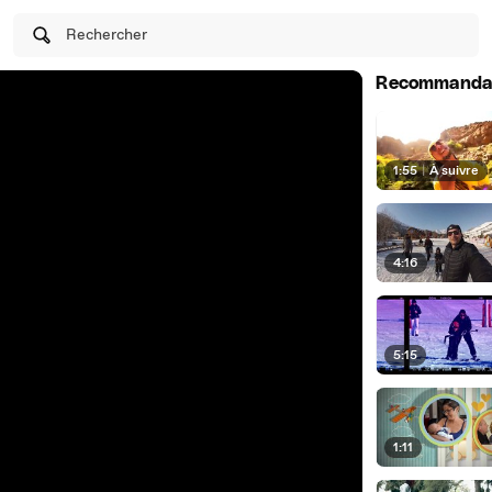
Rechercher
Recommanda
1:55
|
À suivre
4:16
5:15
1:11