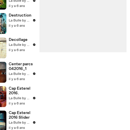
La Bulle by Dereez
il y a 6 ans
Destruction
La Bulle by Dereez
il y a 6 ans
Decollage
La Bulle by Dereez
il y a 6 ans
Center parcs
042016_1
La Bulle by Dereez
il y a 6 ans
Cap Esterel
2016.
La Bulle by Dereez
il y a 6 ans
Cap Esterel
2016 Slider
La Bulle by Dereez
il y a 6 ans