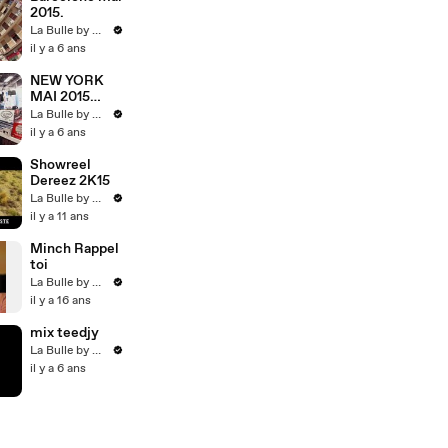
2015.
La Bulle by Dereez
il y a 6 ans
NEW YORK
MAI 2015
30ans Bébé
La Bulle by Dereez
il y a 6 ans
Showreel
Dereez 2K15
La Bulle by Dereez
il y a 11 ans
Minch Rappel
toi
La Bulle by Dereez
il y a 16 ans
mix teedjy
La Bulle by Dereez
il y a 6 ans