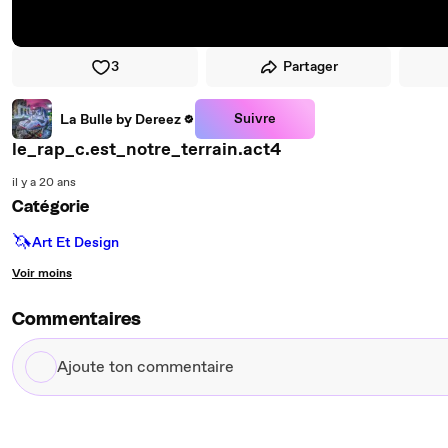
3
Partager
Suivre
La Bulle by Dereez
le_rap_c.est_notre_terrain.act4
il y a 20 ans
Catégorie
🦄
Art Et Design
Voir moins
Commentaires
Ajoute
ton
commentaire