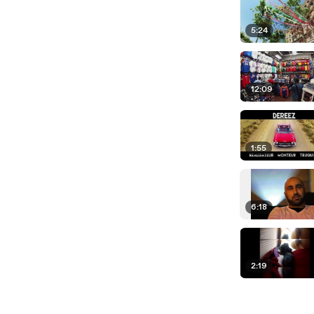
5:24
12:09
1:55
6:18
2:19