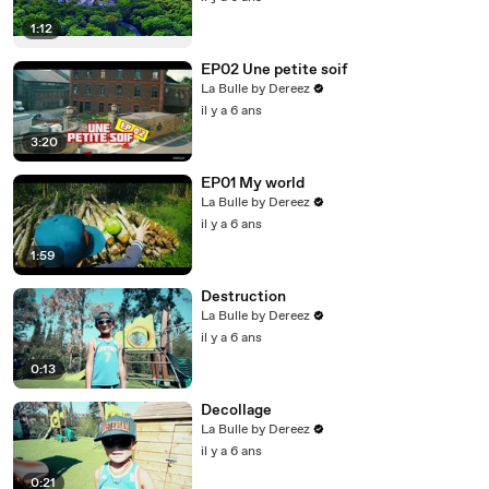
1:12
EP02 Une petite soif
La Bulle by Dereez
il y a 6 ans
3:20
EP01 My world
La Bulle by Dereez
il y a 6 ans
1:59
Destruction
La Bulle by Dereez
il y a 6 ans
0:13
Decollage
La Bulle by Dereez
il y a 6 ans
0:21