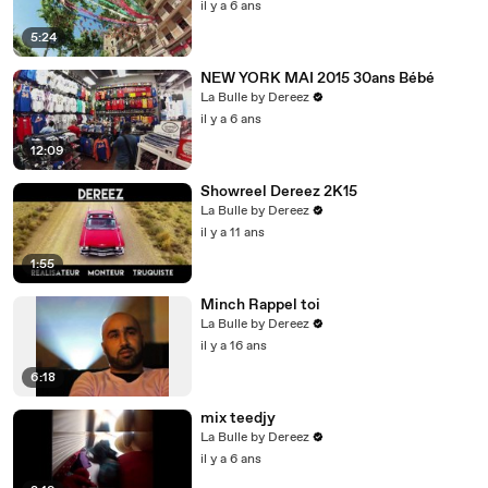
il y a 6 ans
5:24
NEW YORK MAI 2015 30ans Bébé
La Bulle by Dereez
il y a 6 ans
12:09
Showreel Dereez 2K15
La Bulle by Dereez
il y a 11 ans
1:55
Minch Rappel toi
La Bulle by Dereez
il y a 16 ans
6:18
mix teedjy
La Bulle by Dereez
il y a 6 ans