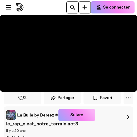
Passer au player
Passer au contenu principal
Se connecter
2
Partager
Favori
Suivre
La Bulle by Dereez
le_rap_c.est_notre_terrain.act3
il y a 20 ans