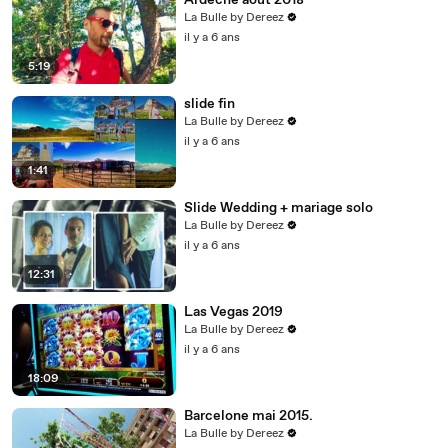
Ardeche aout 2018
La Bulle by Dereez
il y a 6 ans
5:19
slide fin
La Bulle by Dereez
il y a 6 ans
1:41
Slide Wedding + mariage solo
La Bulle by Dereez
il y a 6 ans
12:31
Las Vegas 2019
La Bulle by Dereez
il y a 6 ans
18:09
Barcelone mai 2015.
La Bulle by Dereez