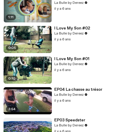
La Bulle by Dereez
il y a 6 ans
1:11
I Love My Son #02
La Bulle by Dereez
il y a 6 ans
0:05
I Love My Son #01
La Bulle by Dereez
il y a 6 ans
0:10
EP04 La chasse au trésor
La Bulle by Dereez
il y a 6 ans
3:54
EP03 Speedster
La Bulle by Dereez
il y a 6 ans