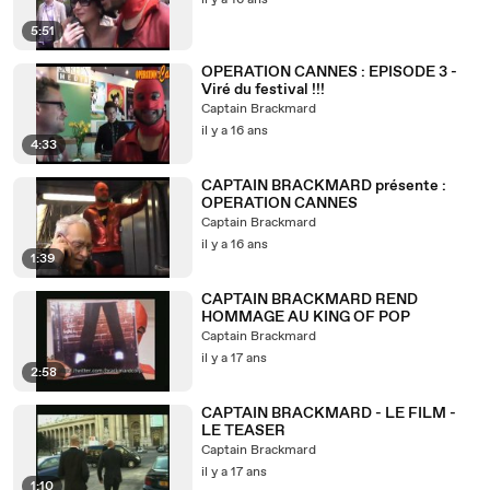
il y a 16 ans
5:51
OPERATION CANNES : EPISODE 3 -
Viré du festival !!!
Captain Brackmard
il y a 16 ans
4:33
CAPTAIN BRACKMARD présente :
OPERATION CANNES
Captain Brackmard
il y a 16 ans
1:39
CAPTAIN BRACKMARD REND
HOMMAGE AU KING OF POP
Captain Brackmard
il y a 17 ans
2:58
CAPTAIN BRACKMARD - LE FILM -
LE TEASER
Captain Brackmard
il y a 17 ans
1:10