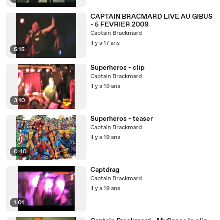
CAPTAIN BRACMARD LIVE AU GIBUS
- 5 FEVRIER 2009
Captain Brackmard
il y a 17 ans
5:15
Superheros - clip
Captain Brackmard
il y a 19 ans
3:10
Superheros - teaser
Captain Brackmard
il y a 19 ans
0:40
Captdrag
Captain Brackmard
il y a 19 ans
1:01