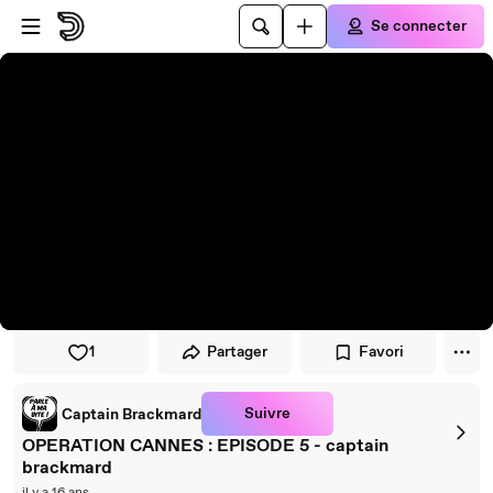
Passer au player
Passer au contenu principal
Se connecter
1
Partager
Favori
Suivre
Captain Brackmard
OPERATION CANNES : EPISODE 5 - captain
brackmard