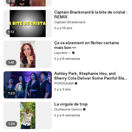
3:12
Captain Brackmard & la bite de cristal :
REMIX
Captain Brackmard
il y a 16 ans
1:13
Ça va sûrement en fâcher certains
mais bon 👀
Laurène ✨
il y a 6 semaines
1:41
Ashley Park, Stephanie Hsu, and
Sherry Cola Deliver Some Painful Slaps
in Hilarious "Joy Ride" Clip
POPSUGAR
il y a 3 ans
1:23
La virgule de trop
Guillaume Genou
il y a 4 semaines
1:24