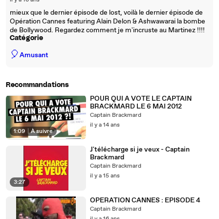
il y a 16 ans
mieux que le dernier épisode de lost, voilà le dernier épisode de
Opération Cannes featuring Alain Delon & Ashwawarai la bombe
de Bollywood. Regardez comment je m'incruste au Martinez !!!!
Catégorie
🎈
Amusant
Recommandations
POUR QUI A VOTE LE CAPTAIN
BRACKMARD LE 6 MAI 2012
Captain Brackmard
il y a 14 ans
1:09
|
À suivre
J'télécharge si je veux - Captain
Brackmard
Captain Brackmard
il y a 15 ans
3:27
OPERATION CANNES : EPISODE 4
Captain Brackmard