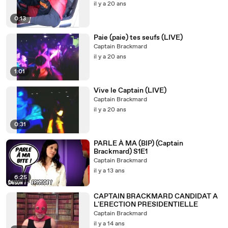
il y a 20 ans
0:13
Paie (paie) tes seufs (LIVE)
Captain Brackmard
il y a 20 ans
1:01
Vive le Captain (LIVE)
Captain Brackmard
il y a 20 ans
0:31
PARLE À MA (BIP) (Captain
Brackmard) S1E1
Captain Brackmard
il y a 13 ans
6:25
CAPTAIN BRACKMARD CANDIDAT A
L'ERECTION PRESIDENTIELLE
Captain Brackmard
il y a 14 ans