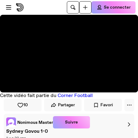
Passer au player
Passer au contenu principal
Se connecter
Cette vidéo fait partie du
Corner Football
10
Partager
Favori
Suivre
Nonimous Master
Sydney Govou 1-0