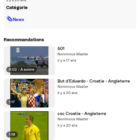
il y a 20 ans
Catégorie
🗞
News
Recommandations
501
Nonimous Master
il y a 17 ans
0:02
|
À suivre
But d'Eduardo - Croatie - Angleterre
Nonimous Master
il y a 20 ans
1:17
csc Croatie - Angleterre
Nonimous Master
il y a 20 ans
1:19