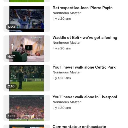
Retrospective Jean-Pierre Papin
Nonimous Master
il y a 20 ans
5:23
Waddle et Boli - we've got a feeling
Nonimous Master
il y a 20 ans
4:07
You'll never walk alone Celtic Park
Nonimous Master
il y a 20 ans
2:10
You'll never walk alone in Liverpool
Nonimous Master
il y a 20 ans
1:09
Commentateur enthousiaste