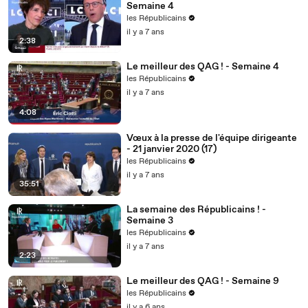
Semaine 4
les Républicains
il y a 7 ans
2:38
Le meilleur des QAG ! - Semaine 4
les Républicains
il y a 7 ans
4:08
Vœux à la presse de l'équipe dirigeante
- 21 janvier 2020 (17)
les Républicains
il y a 7 ans
35:51
La semaine des Républicains ! -
Semaine 3
les Républicains
il y a 7 ans
2:23
Le meilleur des QAG ! - Semaine 9
les Républicains
il y a 6 ans