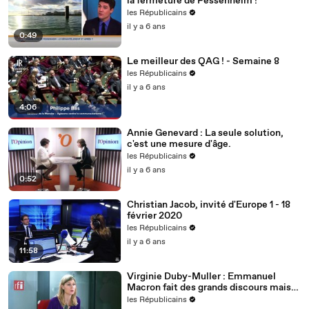
la fermeture de Fessenheim !
les Républicains
il y a 6 ans
0:49
Le meilleur des QAG ! - Semaine 8
les Républicains
il y a 6 ans
4:06
Annie Genevard : La seule solution,
c'est une mesure d'âge.
les Républicains
il y a 6 ans
0:52
Christian Jacob, invité d'Europe 1 - 18
février 2020
les Républicains
il y a 6 ans
11:58
Virginie Duby-Muller : Emmanuel
Macron fait des grands discours mais
nous voulons des actes !
les Républicains