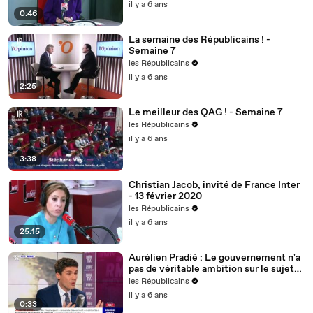
il y a 6 ans
0:46
La semaine des Républicains ! -
Semaine 7
les Républicains
il y a 6 ans
2:25
Le meilleur des QAG ! - Semaine 7
les Républicains
il y a 6 ans
3:38
Christian Jacob, invité de France Inter
- 13 février 2020
les Républicains
il y a 6 ans
25:15
Aurélien Pradié : Le gouvernement n'a
pas de véritable ambition sur le sujet
du handicap.
les Républicains
il y a 6 ans
0:33