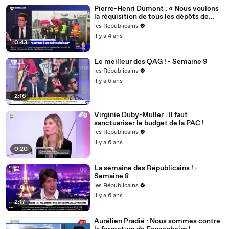
Pierre-Henri Dumont : « Nous voulons
la réquisition de tous les dépôts de
carburant ! »
les Républicains
il y a 4 ans
0:43
Le meilleur des QAG ! - Semaine 9
les Républicains
il y a 6 ans
2:16
Virginie Duby-Muller : Il faut
sanctuariser le budget de la PAC !
les Républicains
il y a 6 ans
0:20
La semaine des Républicains ! -
Semaine 8
les Républicains
il y a 6 ans
2:17
Aurélien Pradié : Nous sommes contre