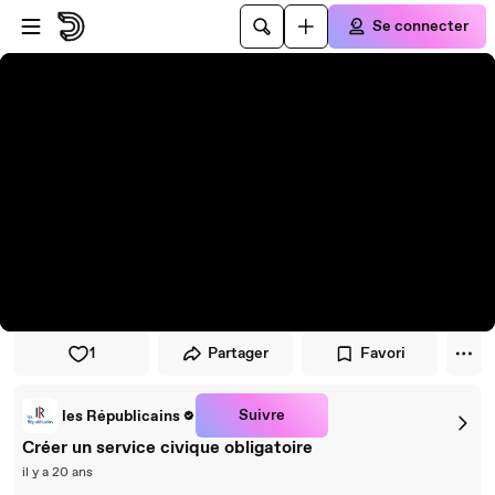
Passer au player
Passer au contenu principal
Se connecter
1
Partager
Favori
Suivre
les Républicains
Créer un service civique obligatoire
il y a 20 ans