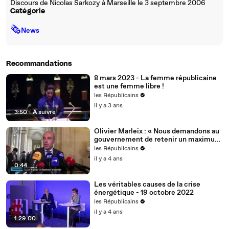
Discours de Nicolas Sarkozy à Marseille le 3 septembre 2006
Catégorie
🗞
News
Recommandations
8 mars 2023 - La femme républicaine
est une femme libre !
les Républicains
il y a 3 ans
3:50
|
À suivre
Olivier Marleix : « Nous demandons au
gouvernement de retenir un maximum
de nos propositions. »
les Républicains
il y a 4 ans
0:44
Les véritables causes de la crise
énergétique - 19 octobre 2022
les Républicains
il y a 4 ans
1:29:00