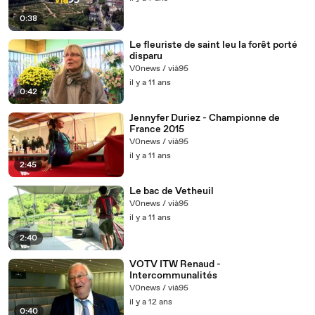
0:38
Le fleuriste de saint leu la forêt porté
disparu
V0news / vià95
il y a 11 ans
0:42
Jennyfer Duriez - Championne de
France 2015
V0news / vià95
il y a 11 ans
2:45
Le bac de Vetheuil
V0news / vià95
il y a 11 ans
2:40
VOTV ITW Renaud -
Intercommunalités
V0news / vià95
il y a 12 ans
0:40