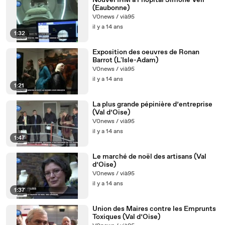
Nouvel IRM à l’hôpital Simone Veil
(Eaubonne)
V0news / vià95
il y a 14 ans
1:32
Exposition des oeuvres de Ronan
Barrot (L'Isle-Adam)
V0news / vià95
il y a 14 ans
1:21
La plus grande pépinière d’entreprise
(Val d’Oise)
V0news / vià95
il y a 14 ans
1:47
Le marché de noël des artisans (Val
d’Oise)
V0news / vià95
il y a 14 ans
1:37
Union des Maires contre les Emprunts
Toxiques (Val d’Oise)