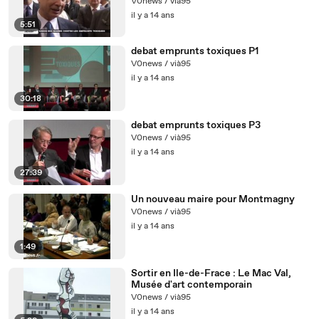
V0news / vià95
il y a 14 ans
5:51
debat emprunts toxiques P1
V0news / vià95
il y a 14 ans
30:18
debat emprunts toxiques P3
V0news / vià95
il y a 14 ans
27:39
Un nouveau maire pour Montmagny
V0news / vià95
il y a 14 ans
1:49
Sortir en Ile-de-Frace : Le Mac Val,
Musée d'art contemporain
V0news / vià95
il y a 14 ans