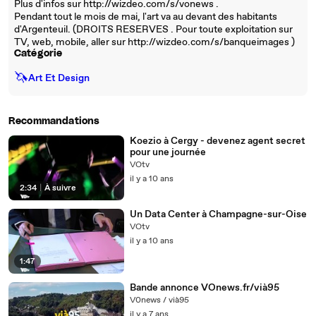
Plus d'infos sur http://wizdeo.com/s/vonews .
Pendant tout le mois de mai, l'art va au devant des habitants
d'Argenteuil. (DROITS RESERVES . Pour toute exploitation sur
TV, web, mobile, aller sur http://wizdeo.com/s/banqueimages )
Catégorie
🦄
Art Et Design
Recommandations
Koezio à Cergy - devenez agent secret
pour une journée
VOtv
il y a 10 ans
2:34
|
À suivre
Un Data Center à Champagne-sur-Oise
VOtv
il y a 10 ans
1:47
Bande annonce VOnews.fr/vià95
V0news / vià95
il y a 7 ans