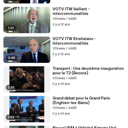
VOTV ITW Vaillant -
intercommunalités
V0news / vià95
il y a 12 ans
1:01
VOTV ITW Strehaiano -
Intercommunalités
V0news / vià95
il y a 12 ans
0:48
Transport : Une deuxième inauguration
pour le T2 (Bezons)
V0news / vià95
il y a 14 ans
1:38
Grand débat pour le Grand Paris
(Enghien-les-Bains)
V0news / vià95
il y a 14 ans
1:52