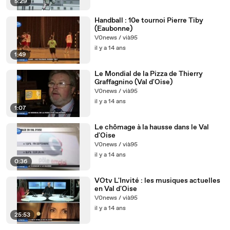
5:29
Handball : 10e tournoi Pierre Tiby
(Eaubonne)
V0news / vià95
il y a 14 ans
1:49
Le Mondial de la Pizza de Thierry
Graffagnino (Val d'Oise)
V0news / vià95
il y a 14 ans
1:07
Le chômage à la hausse dans le Val
d'Oise
V0news / vià95
il y a 14 ans
0:36
VOtv L'Invité : les musiques actuelles
en Val d'Oise
V0news / vià95
il y a 14 ans
25:53