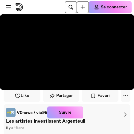
Passer au player
Passer au contenu principal
Se connecter
Like
Partager
Favori
Suivre
V0news / vià95
Les artistes investissent Argenteuil
il y a 16 ans