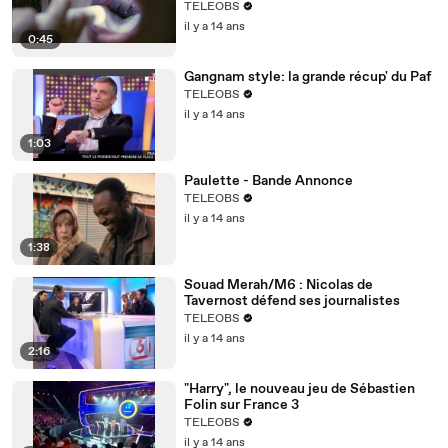
TELEOBS
il y a 14 ans
0:45
Gangnam style: la grande récup' du Paf
TELEOBS
il y a 14 ans
1:03
Paulette - Bande Annonce
TELEOBS
il y a 14 ans
1:38
Souad Merah/M6 : Nicolas de
Tavernost défend ses journalistes
TELEOBS
il y a 14 ans
2:16
"Harry", le nouveau jeu de Sébastien
Folin sur France 3
TELEOBS
il y a 14 ans