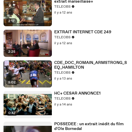
extrait marseillaise+
TELEOBS
il y a 12 ans
2:17
EXTRAIT INTERNET CDE 249
TELEOBS
il y a 12 ans
2:25
CDE_DOC_ROMAIN_ARMSTRONG_S
EQ_HAMILTON
TELEOBS
il y a 13 ans
5:02
HC+ CESAR ANNONCE1
TELEOBS
il y a 14 ans
0:47
POSSEDEE : un extrait inédit du film
d'Ole Bornedal