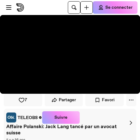
Passer au player
Passer au contenu principal
Se connecter
7
Partager
Favori
Suivre
TELEOBS
Affaire Polanski: Jack Lang tancé par un avocat
suisse