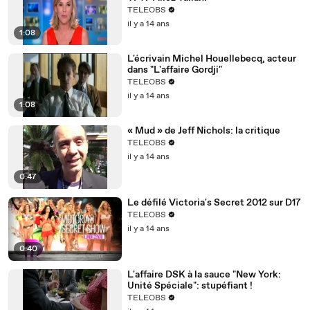
TELEOBS
il y a 14 ans
1:08
L'écrivain Michel Houellebecq, acteur
dans "L'affaire Gordji"
TELEOBS
il y a 14 ans
1:08
« Mud » de Jeff Nichols: la critique
TELEOBS
il y a 14 ans
0:47
Le défilé Victoria's Secret 2012 sur D17
TELEOBS
il y a 14 ans
0:40
L'affaire DSK à la sauce "New York:
Unité Spéciale": stupéfiant !
TELEOBS