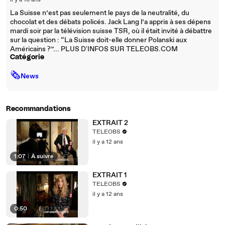
il y a 16 ans
La Suisse n’est pas seulement le pays de la neutralité, du
chocolat et des débats policés. Jack Lang l’a appris à ses dépens
mardi soir par la télévision suisse TSR, où il était invité à débattre
sur la question : “La Suisse doit-elle donner Polanski aux
Américains ?”... PLUS D'INFOS SUR TELEOBS.COM
Catégorie
🗞
News
Recommandations
EXTRAIT 2
TELEOBS
il y a 12 ans
1:07
|
À suivre
EXTRAIT 1
TELEOBS
il y a 12 ans
0:50