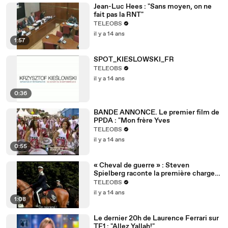
Jean-Luc Hees : "Sans moyen, on ne
fait pas la RNT"
TELEOBS
il y a 14 ans
1:57
SPOT_KIESLOWSKI_FR
TELEOBS
il y a 14 ans
0:36
BANDE ANNONCE. Le premier film de
PPDA : "Mon frère Yves
TELEOBS
il y a 14 ans
0:55
« Cheval de guerre » : Steven
Spielberg raconte la première charge
de Joey
TELEOBS
il y a 14 ans
1:08
Le dernier 20h de Laurence Ferrari sur
TF1 : "Allez Yallah!"