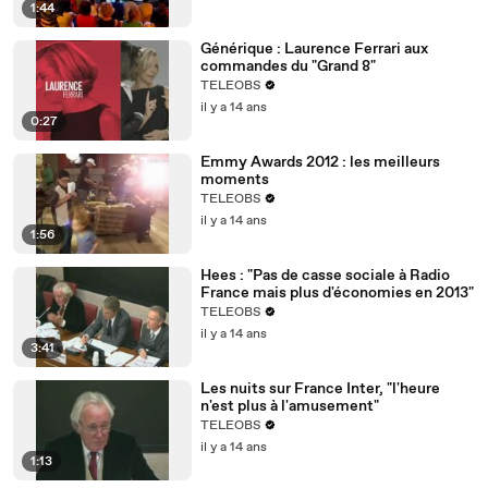
1:44
Générique : Laurence Ferrari aux
commandes du "Grand 8"
TELEOBS
il y a 14 ans
0:27
Emmy Awards 2012 : les meilleurs
moments
TELEOBS
il y a 14 ans
1:56
Hees : "Pas de casse sociale à Radio
France mais plus d'économies en 2013"
TELEOBS
il y a 14 ans
3:41
Les nuits sur France Inter, "l'heure
n'est plus à l'amusement"
TELEOBS
il y a 14 ans
1:13