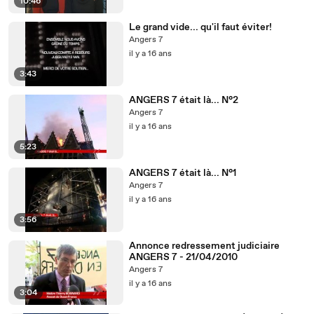
10:46
Le grand vide... qu'il faut éviter!
Angers 7
il y a 16 ans
3:43
ANGERS 7 était là... N°2
Angers 7
il y a 16 ans
5:23
ANGERS 7 était là... N°1
Angers 7
il y a 16 ans
3:56
Annonce redressement judiciaire
ANGERS 7 - 21/04/2010
Angers 7
il y a 16 ans
3:04