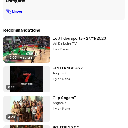
Catégorie
🗞
News
Recommandations
Le JT des sports - 27/11/2023
Val De Loire TV
il y a 3 ans
13:05
|
À suivre
FIN D'ANGERS 7
Angers 7
il y a 16 ans
0:55
Clip Angers7
Angers 7
il y a 16 ans
3:29
SOUTIEN SCO