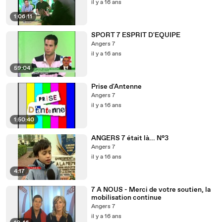
il y a 16 ans
1:06:11
SPORT 7 ESPRIT D'EQUIPE
Angers 7
il y a 16 ans
59:04
Prise d'Antenne
Angers 7
il y a 16 ans
1:50:40
ANGERS 7 était là... N°3
Angers 7
il y a 16 ans
4:17
7 A NOUS - Merci de votre soutien, la
mobilisation continue
Angers 7
il y a 16 ans