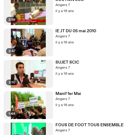
Angers 7
il y a 16 ans
2:19
lE JT DU 05 mai 2010
Angers 7
il y a 16 ans
2:47
SUJET SCIC
Angers 7
il y a 16 ans
3:10
Manif 1er Mai
Angers 7
il y a 16 ans
1:44
FOUS DE FOOT TOUS ENSEMBLE
Angers 7