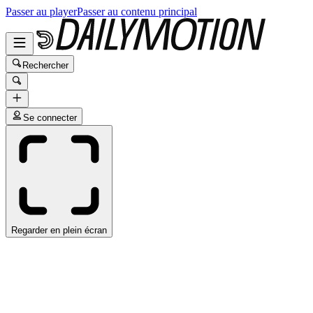
Passer au player
Passer au contenu principal
Rechercher
Se connecter
Regarder en plein écran