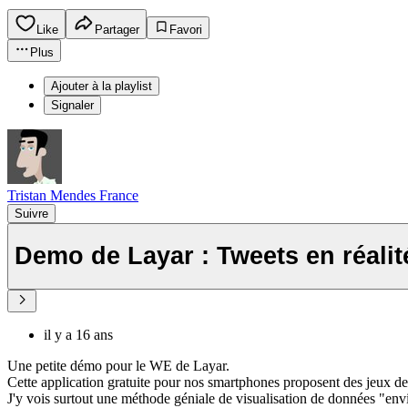
Like
Partager
Favori
Plus
Ajouter à la playlist
Signaler
Tristan Mendes France
Suivre
Demo de Layar : Tweets en réali
il y a 16 ans
Une petite démo pour le WE de Layar.
Cette application gratuite pour nos smartphones proposent des jeux de 
J'y vois surtout une méthode géniale de visualisation de données "en