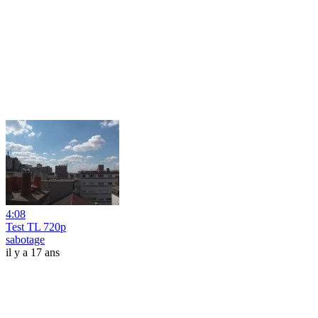
4:08
Test TL 720p
sabotage
il y a 17 ans