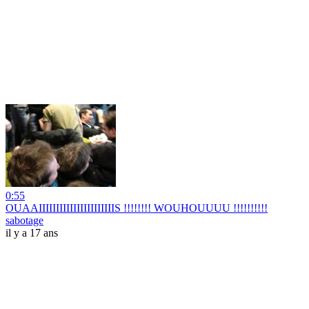
0:55
OUAAIIIIIIIIIIIIIIIIIIIIIIS !!!!!!!! WOUHOUUUU !!!!!!!!!!
sabotage
il y a 17 ans