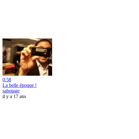
0:58
La belle époque !
sabotage
il y a 17 ans