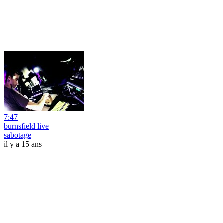
7:47
burnsfield live
sabotage
il y a 15 ans