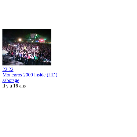
22:22
Monegros 2009 inside (HD)
sabotage
il y a 16 ans