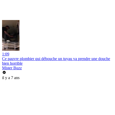
1:09
Ce pauvre plombier qui débouche un tuyau va prendre une douche
bien horrible
Mister Buzz
il y a 7 ans