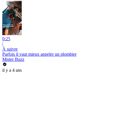
0:25
|
À suivre
Parfois il vaut mieux appeler un plombier
Mister Buzz
il y a 4 ans