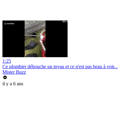
1:25
Ce plombier débouche un tuyau et ce n'est pas beau à voir...
Mister Buzz
il y a 6 ans