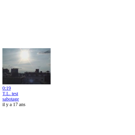
0:19
T.L. test
sabotage
il y a 17 ans