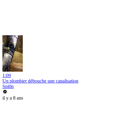
1:09
Un plombier débouche une canalisation
Spi0n
il y a 8 ans