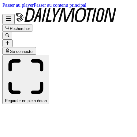
Passer au player
Passer au contenu principal
Rechercher
Se connecter
Regarder en plein écran