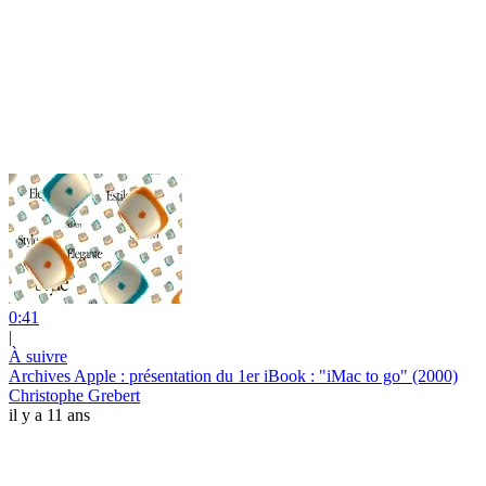
0:41
|
À suivre
Archives Apple : présentation du 1er iBook : "iMac to go" (2000)
Christophe Grebert
il y a 11 ans