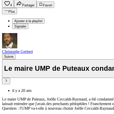
4
Partager
Favori
Plus
Ajouter à la playlist
Signaler
Christophe Grebert
Suivre
Le maire UMP de Puteaux cond
il y a 20 ans
Le maire UMP de Puteaux, Joëlle Ceccaldi-Raynaud, a été condamné pou
laissait entendre que j'avais des penchants pédophiles ! Franchement 
Question : l'UMP va-t-elle à nouveau choisir Joëlle Ceccaldi-Raynaud