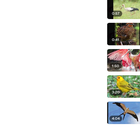
0:57
0:41
1:50
3:20
4:04