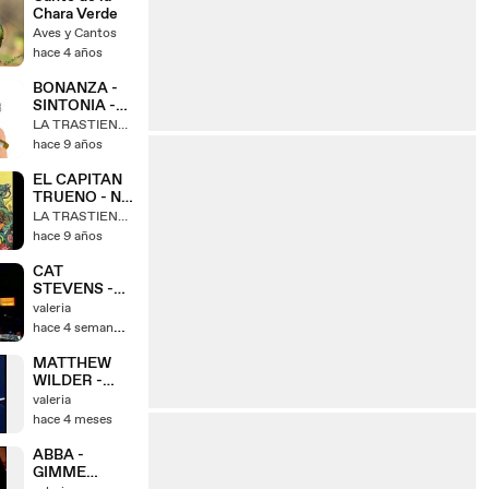
Chara Verde
Aves y Cantos
hace 4 años
BONANZA -
SINTONIA -
SERIES TV
LA TRASTIENDA
AÑOS 60
hace 9 años
EL CAPITAN
TRUENO - No
1 - COMIC - A
LA TRASTIENDA
SANGRE Y
hace 9 años
FUEGO
CAT
STEVENS -
WILD WORLD
valeria
hace 4 semanas
MATTHEW
WILDER -
BREAK MY
valeria
STRIDE -
hace 4 meses
VERSIÓN
REMIX
ABBA -
GIMME