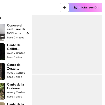
Iniciar sesión
a
Conoce el
santuario de
colibríes en
NCCIberoamerica
mente
Perú
hace 6 meses
Canto del
Colibrí
Golondrina
Aves y Cantos
hace 8 años
Canto del
Zorzal
Cuelliblanco​ o
Aves y Cantos
Mirla Collareja
hace 8 años
Canto de la
Codorniz
Crestada
Aves y Cantos
hace 4 años
Canto de la