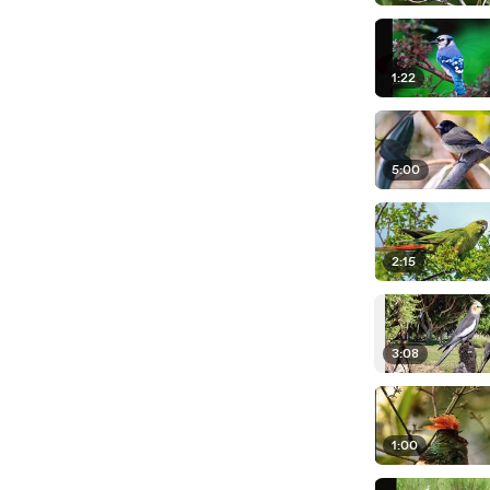
1:22
5:00
2:15
3:08
1:00