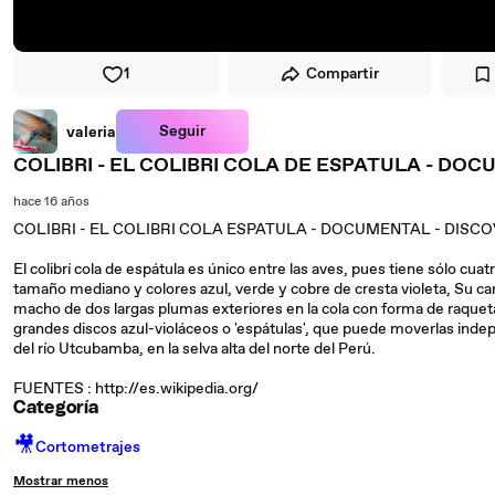
1
Compartir
Seguir
valeria
COLIBRI - EL COLIBRI COLA DE ESPATULA - DO
hace 16 años
COLIBRI - EL COLIBRI COLA ESPATULA - DOCUMENTAL - DIS
El colibrí cola de espátula es único entre las aves, pues tiene sólo cuat
tamaño mediano y colores azul, verde y cobre de cresta violeta, Su car
macho de dos largas plumas exteriores en la cola con forma de raqu
grandes discos azul-violáceos o 'espátulas', que puede moverlas ind
del río Utcubamba, en la selva alta del norte del Perú.
FUENTES : http://es.wikipedia.org/
Categoría
🎥
Cortometrajes
Mostrar menos