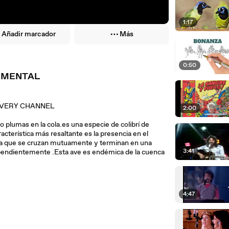
1:17
Añadir marcador
Más
0:50
CUMENTAL
COVERY CHANNEL
2:00
ro plumas en la cola.es una especie de colibrí de
acterística más resaltante es la presencia en el
eta que se cruzan mutuamente y terminan en una
3:41
ependientemente .Esta ave es endémica de la cuenca
4:47