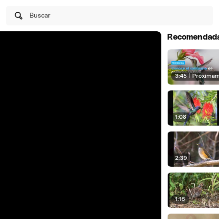
Buscar
Recomendad
3:45
|
Próxima
1:08
2:39
1:16