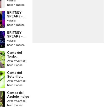
GIMME
valeria
GIMME -
hace 4 meses
VERSIÓN
REMIX
BRITNEY
SPEARS -
BABY ONE
valeria
MORE TIME -
hace 4 meses
VERSIÓN
REMIX
BRITNEY
SPEARS -
BABY ONE
valeria
MORE TINE -
hace 4 meses
VERSIÓN
REMIX
Canto del
Tordo
Acanelado
Aves y Cantos
hace 8 años
Canto del
Soterillo
Picudo
Aves y Cantos
hace 8 años
Cantos del
Azulejo Indigo
Aves y Cantos
hace 8 años