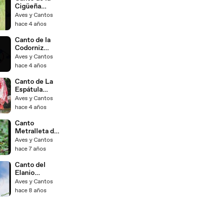
Cigüeña
Maguari
Aves y Cantos
hace 4 años
Canto de la
Codorniz
Silbadora
Aves y Cantos
hace 4 años
Canto de La
Espátula
Rosada
Aves y Cantos
hace 4 años
Canto
Metralleta del
Chirigüe
Aves y Cantos
Azafranado
hace 7 años
Canto del
Elanio
Tijereta
Aves y Cantos
hace 8 años