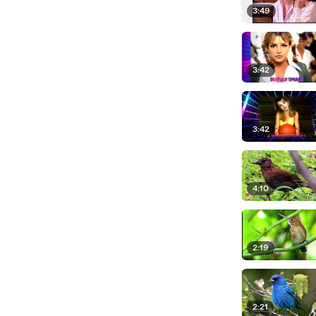
3:49
3:42
3:42
4:10
2:19
2:21