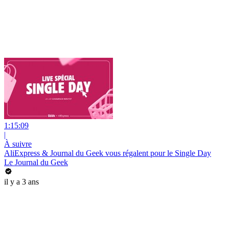
1:15:09
|
À suivre
AliExpress & Journal du Geek vous régalent pour le Single Day
Le Journal du Geek
il y a 3 ans