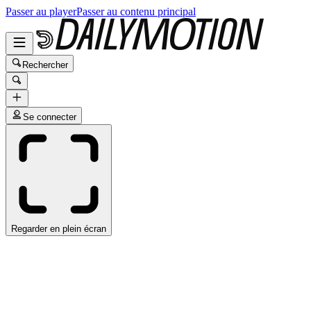
Passer au player
Passer au contenu principal
Rechercher
Se connecter
Regarder en plein écran