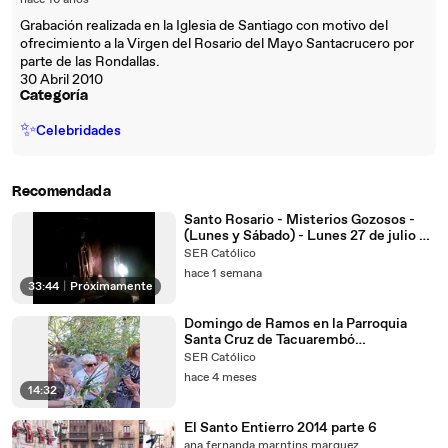
hace 16 años
Grabación realizada en la Iglesia de Santiago con motivo del
ofrecimiento a la Virgen del Rosario del Mayo Santacrucero por
parte de las Rondallas.
30 Abril 2010
Categoría
✨
Celebridades
Recomendada
Santo Rosario - Misterios Gozosos -
(Lunes y Sábado) - Lunes 27 de julio de
2025
SER Católico
hace 1 semana
33:44
|
Próximamente
Domingo de Ramos en la Parroquia
Santa Cruz de Tacuarembó
29/03/2026
SER Católico
hace 4 meses
14:32
El Santo Entierro 2014 parte 6
ana fernanda marntins marquez