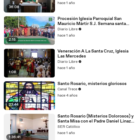
hace 1 año
36:08
Procesión Iglesia Parroquial San
Mauricio Mártir S.J. Semana santa
2025
Diario Libre
hace 1 año
2:15
Veneración A La Santa Cruz, Iglesia
Las Mercedes
Diario Libre
hace 1 año
1:08
Santo Rosario, misterios gloriosos
Canal Trece
hace 4 años
23:44
Santo Rosario (Misterios Dolorosos) y
Santa Misa con el Padre Daniel Linazza
(14/02/2025)
SER Católico
hace 1 año
1:36:41