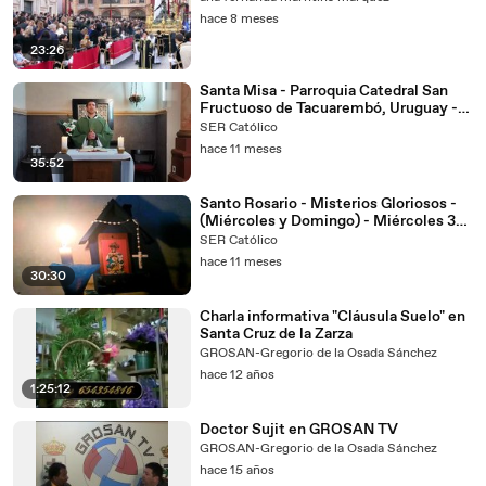
hace 8 meses
23:26
Santa Misa - Parroquia Catedral San
Fructuoso de Tacuarembó, Uruguay -
Domingo 07/09/2025
SER Católico
hace 11 meses
35:52
Santo Rosario - Misterios Gloriosos -
(Miércoles y Domingo) - Miércoles 3
de setiembre de 2025
SER Católico
hace 11 meses
30:30
Charla informativa "Cláusula Suelo" en
Santa Cruz de la Zarza
GROSAN-Gregorio de la Osada Sánchez
hace 12 años
1:25:12
Doctor Sujit en GROSAN TV
GROSAN-Gregorio de la Osada Sánchez
hace 15 años