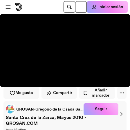
Saltar al reproductor
Saltar al contenido principal
Iniciar sesión
Añadir
Me gusta
Compartir
marcador
Seguir
GROSAN-Gregorio de la Osada Sánchez
Santa Cruz de la Zarza, Mayos 2010 -
GROSAN.COM