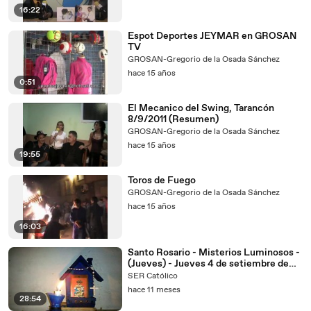
16:22
Espot Deportes JEYMAR en GROSAN
TV
GROSAN-Gregorio de la Osada Sánchez
hace 15 años
0:51
El Mecanico del Swing, Tarancón
8/9/2011 (Resumen)
GROSAN-Gregorio de la Osada Sánchez
hace 15 años
19:55
Toros de Fuego
GROSAN-Gregorio de la Osada Sánchez
hace 15 años
16:03
Santo Rosario - Misterios Luminosos -
(Jueves) - Jueves 4 de setiembre de
2025
SER Católico
hace 11 meses
28:54