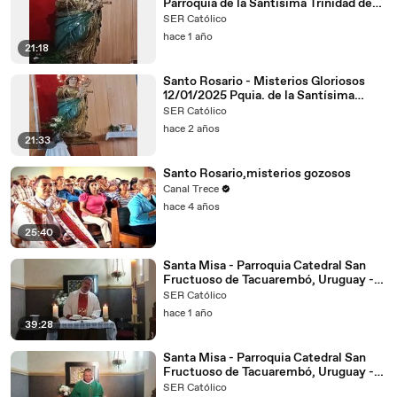
Parroquia de la Santísima Trinidad de
Mdeo.(09/02/2025)
SER Católico
hace 1 año
21:18
Santo Rosario - Misterios Gloriosos
12/01/2025 Pquia. de la Santísima
Trinidad de Montevideo
SER Católico
hace 2 años
21:33
Santo Rosario,misterios gozosos
Canal Trece
hace 4 años
25:40
Santa Misa - Parroquia Catedral San
Fructuoso de Tacuarembó, Uruguay -
Domingo 11/05/2025
SER Católico
hace 1 año
39:28
Santa Misa - Parroquia Catedral San
Fructuoso de Tacuarembó, Uruguay -
Domingo 27/07/2025
SER Católico