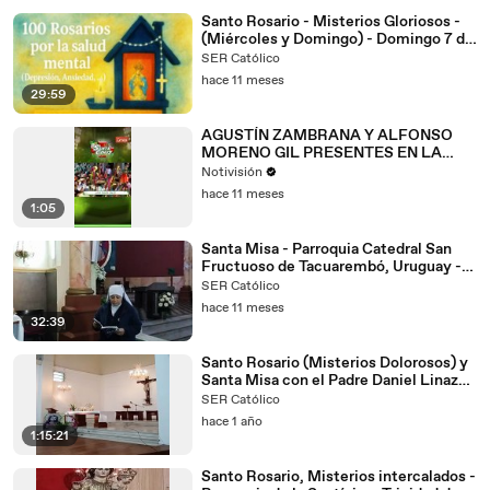
Santo Rosario - Misterios Gloriosos -
(Miércoles y Domingo) - Domingo 7 de
setiembre de 2025
SER Católico
hace 11 meses
29:59
AGUSTÍN ZAMBRANA Y ALFONSO
MORENO GIL PRESENTES EN LA
GRAN FIESTA DE SANTA CRUZ EN
Notivisión
SEPTIEMBRE 💚🤍💚
hace 11 meses
1:05
Santa Misa - Parroquia Catedral San
Fructuoso de Tacuarembó, Uruguay -
Domingo 24/08/2025
SER Católico
hace 11 meses
32:39
Santo Rosario (Misterios Dolorosos) y
Santa Misa con el Padre Daniel Linazza
(07/02/2025)
SER Católico
hace 1 año
1:15:21
Santo Rosario, Misterios intercalados -