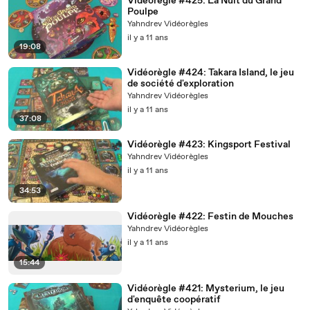
Vidéorègle #425: La Nuit du Grand
Poulpe
Yahndrev Vidéorègles
il y a 11 ans
19:08
Vidéorègle #424: Takara Island, le jeu
de société d'exploration
Yahndrev Vidéorègles
il y a 11 ans
37:08
Vidéorègle #423: Kingsport Festival
Yahndrev Vidéorègles
il y a 11 ans
34:53
Vidéorègle #422: Festin de Mouches
Yahndrev Vidéorègles
il y a 11 ans
15:44
Vidéorègle #421: Mysterium, le jeu
d'enquête coopératif