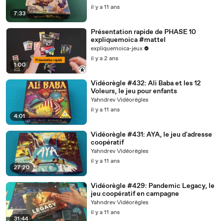
il y a 11 ans
7:33
Présentation rapide de PHASE 10
expliquemoica #mattel
expliquemoica-jeux
il y a 2 ans
1:00
Vidéorègle #432: Ali Baba et les 12
Voleurs, le jeu pour enfants
Yahndrev Vidéorègles
il y a 11 ans
4:01
Vidéorègle #431: AYA, le jeu d'adresse
coopératif
Yahndrev Vidéorègles
il y a 11 ans
27:20
Vidéorègle #429: Pandemic Legacy, le
jeu coopératif en campagne
Yahndrev Vidéorègles
il y a 11 ans
31:44