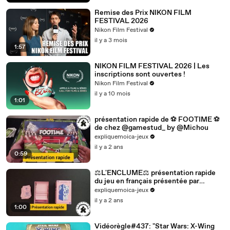
Remise des Prix NIKON FILM
FESTIVAL 2026
Nikon Film Festival
il y a 3 mois
1:57
NIKON FILM FESTIVAL 2026 | Les
inscriptions sont ouvertes !
Nikon Film Festival
il y a 10 mois
1:01
présentation rapide de ⚽ FOOTIME ⚽
de chez @gamestud_ by @Michou
expliquemoica-jeux
il y a 2 ans
0:59
⚖️L'ENCLUME⚖️ présentation rapide
du jeu en français présentée par
#expliquemoica
expliquemoica-jeux
il y a 2 ans
1:00
Vidéorègle#437: "Star Wars: X-Wing