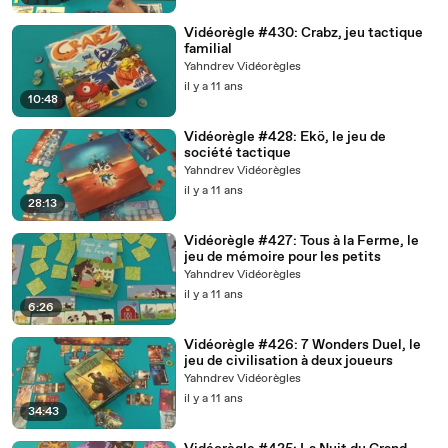
Vidéorègle #430: Crabz, jeu tactique
familial
Yahndrev Vidéorègles
il y a 11 ans
10:48
Vidéorègle #428: Ekö, le jeu de
société tactique
Yahndrev Vidéorègles
il y a 11 ans
28:13
Vidéorègle #427: Tous à la Ferme, le
jeu de mémoire pour les petits
Yahndrev Vidéorègles
il y a 11 ans
6:26
Vidéorègle #426: 7 Wonders Duel, le
jeu de civilisation à deux joueurs
Yahndrev Vidéorègles
il y a 11 ans
34:43