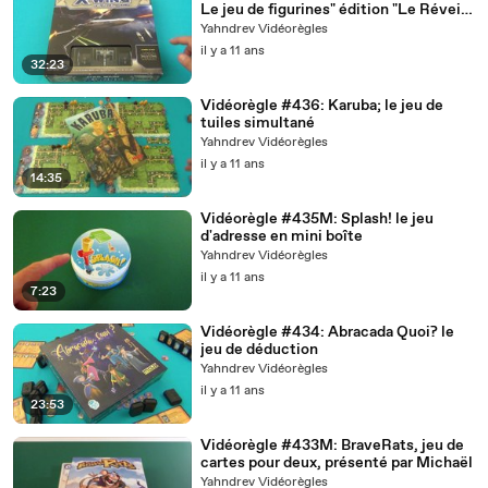
Le jeu de figurines" édition "Le Réveil
de la Force"
Yahndrev Vidéorègles
il y a 11 ans
32:23
Vidéorègle #436: Karuba; le jeu de
tuiles simultané
Yahndrev Vidéorègles
il y a 11 ans
14:35
Vidéorègle #435M: Splash! le jeu
d'adresse en mini boîte
Yahndrev Vidéorègles
il y a 11 ans
7:23
Vidéorègle #434: Abracada Quoi? le
jeu de déduction
Yahndrev Vidéorègles
il y a 11 ans
23:53
Vidéorègle #433M: BraveRats, jeu de
cartes pour deux, présenté par Michaël
Yahndrev Vidéorègles