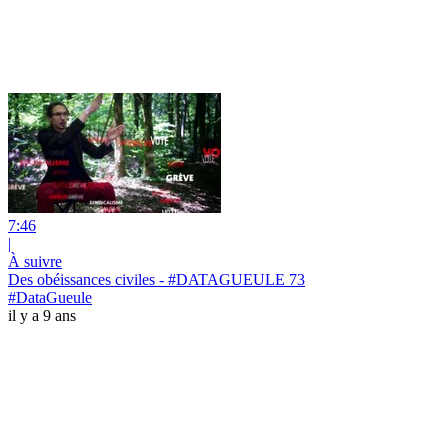
7:46
|
À suivre
Des obéissances civiles - #DATAGUEULE 73
#DataGueule
il y a 9 ans