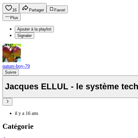
16
Partager
Favori
Plus
Ajouter à la playlist
Signaler
nature-boy-79
Suivre
Jacques ELLUL - le système tech
il y a 16 ans
Catégorie