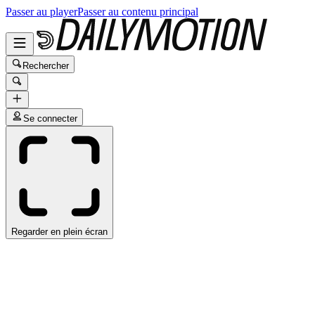
Passer au player
Passer au contenu principal
Rechercher
Se connecter
Regarder en plein écran