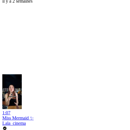
il y a 2 semaines
1:07
Miss Mermaid ✨
Lala_cinema