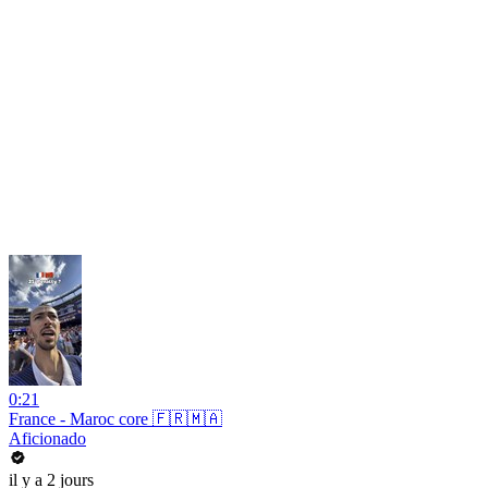
0:21
France - Maroc core 🇫🇷🇲🇦
Aficionado
il y a 2 jours