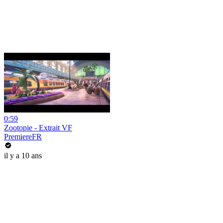
0:59
Zootopie - Extrait VF
PremiereFR
il y a 10 ans