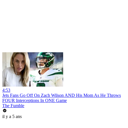
4:53
Jets Fans Go Off On Zach Wilson AND His Mom As He Throws
FOUR Interceptions In ONE Game
The Fumble
il y a 5 ans