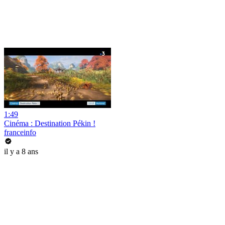
1:49
Cinéma : Destination Pékin !
franceinfo
il y a 8 ans