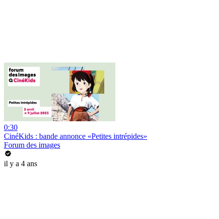
0:30
CinéKids : bande annonce «Petites intrépides»
Forum des images
il y a 4 ans