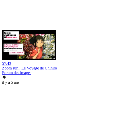
57:43
Zoom sur... Le Voyage de Chihiro
Forum des images
il y a 5 ans