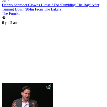
2:19
Dennis Schröder Clowns Himself For ‘Fumbling The Bag’ After
Turning Down $84m From The Lakers
The Fumble
il y a 5 ans