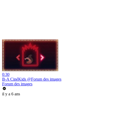
0:30
B-A CinéKids @Forum des images
Forum des images
il y a 6 ans