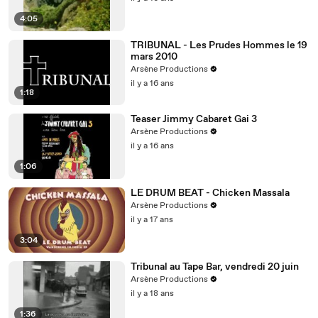
4:05
TRIBUNAL - Les Prudes Hommes le 19
mars 2010
Arsène Productions
il y a 16 ans
1:18
Teaser Jimmy Cabaret Gai 3
Arsène Productions
il y a 16 ans
1:06
LE DRUM BEAT - Chicken Massala
Arsène Productions
il y a 17 ans
3:04
Tribunal au Tape Bar, vendredi 20 juin
Arsène Productions
il y a 18 ans
1:36