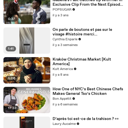
Isabella's Past Catches Up With Her in
Exclusive Clip From the Next Episode
of "Cruel Summer"
POPSUGAR
il y a 3 ans
0:37
On parle de boutons et pas sur le
visage #histoire merci
@studio_paillette prêt*
Cynthia Enparle
il y a 3 semaines
1:41
Kraków Christmas Market [Kult
America]
Kult America
il y a 8 ans
5:06
How One of NYC’s Best Chinese Chefs
Makes General Tso’s Chicken
Bon Appétit
il y a 6 semaines
17:33
D’après toi est-ce de la trahison ? 👀
Laury Aucalme