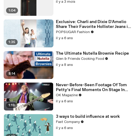
il y a 3 mois
1:04
Exclusive: Charli and Dixie D'Amelio
Share Their Favorite Hollister Jeans in
This New TikTok Dance Challenge
POPSUGAR Fashion
il y a 6 ans
1:35
The Ultimate Nutella Brownie Recipe
Glen & Friends Cooking Food
il y a 8 ans
8:14
Never-Before-Seen Footage Of Tom
Petty’s Final Moments On Stage In
New REELZ Doc: Watch
OK Magazine
il y a 6 ans
1:19
3 ways to build influence at work
Fast Company
il y a 6 ans