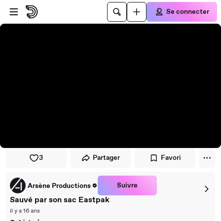
Passer au player
Passer au contenu principal
Se connecter
3
Partager
Favori
Suivre
Arsène Productions
Sauvé par son sac Eastpak
il y a 16 ans