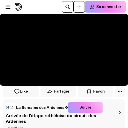
Passer au player
Passer au contenu principal
Se connecter
Like
Partager
Favori
Suivre
La Semaine des Ardennes
Arrivée de l'étape rethéloise du circuit des
Ardennes