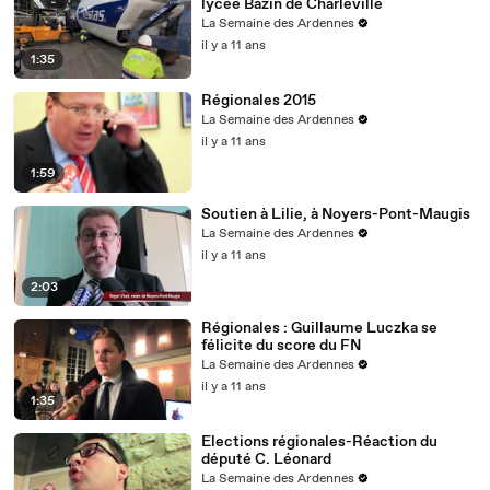
lycée Bazin de Charleville
La Semaine des Ardennes
il y a 11 ans
1:35
Régionales 2015
La Semaine des Ardennes
il y a 11 ans
1:59
Soutien à Lilie, à Noyers-Pont-Maugis
La Semaine des Ardennes
il y a 11 ans
2:03
Régionales : Guillaume Luczka se
félicite du score du FN
La Semaine des Ardennes
il y a 11 ans
1:35
Elections régionales-Réaction du
député C. Léonard
La Semaine des Ardennes