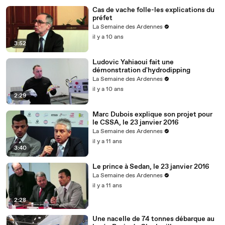
Cas de vache folle-les explications du
préfet
La Semaine des Ardennes
il y a 10 ans
3:52
Ludovic Yahiaoui fait une
démonstration d'hydrodipping
La Semaine des Ardennes
il y a 10 ans
2:29
Marc Dubois explique son projet pour
le CSSA, le 23 janvier 2016
La Semaine des Ardennes
il y a 11 ans
3:40
Le prince à Sedan, le 23 janvier 2016
La Semaine des Ardennes
il y a 11 ans
2:28
Une nacelle de 74 tonnes débarque au