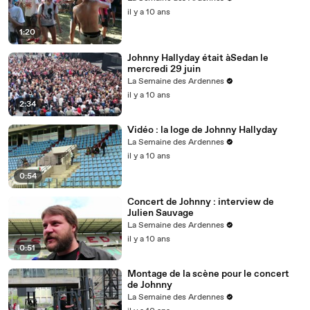
il y a 10 ans
1:20
Johnny Hallyday était àSedan le
mercredi 29 juin
La Semaine des Ardennes
il y a 10 ans
2:34
Vidéo : la loge de Johnny Hallyday
La Semaine des Ardennes
il y a 10 ans
0:54
Concert de Johnny : interview de
Julien Sauvage
La Semaine des Ardennes
il y a 10 ans
0:51
Montage de la scène pour le concert
de Johnny
La Semaine des Ardennes