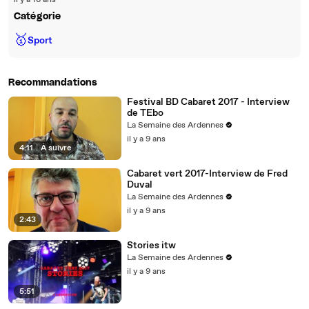
il y a 16 ans
Catégorie
🥇
Sport
Recommandations
Festival BD Cabaret 2017 - Interview
de TEbo
La Semaine des Ardennes
il y a 9 ans
4:11
|
À suivre
Cabaret vert 2017-Interview de Fred
Duval
La Semaine des Ardennes
il y a 9 ans
2:43
Stories itw
La Semaine des Ardennes
il y a 9 ans
5:51