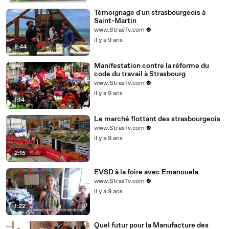
Témoignage d'un strasbourgeois à
Saint-Martin
www.StrasTv.com
il y a 9 ans
8:44
Manifestation contre la réforme du
code du travail à Strasbourg
www.StrasTv.com
il y a 9 ans
1:14
Le marché flottant des strasbourgeois
www.StrasTv.com
il y a 9 ans
2:15
EVSD à la foire avec Emanouela
www.StrasTv.com
il y a 9 ans
1:22
Quel futur pour la Manufacture des