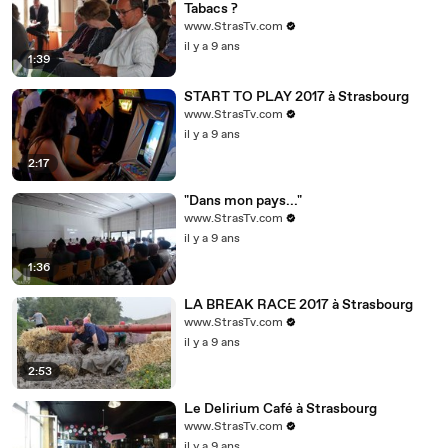
Tabacs ?
www.StrasTv.com
il y a 9 ans
1:39
START TO PLAY 2017 à Strasbourg
www.StrasTv.com
il y a 9 ans
2:17
"Dans mon pays..."
www.StrasTv.com
il y a 9 ans
1:36
LA BREAK RACE 2017 à Strasbourg
www.StrasTv.com
il y a 9 ans
2:53
Le Delirium Café à Strasbourg
www.StrasTv.com
il y a 9 ans