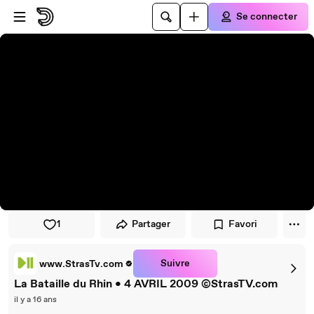
Passer au player
Passer au contenu principal
Se connecter
1
Partager
Favori
Suivre
www.StrasTv.com
La Bataille du Rhin • 4 AVRIL 2009 ©StrasTV.com
il y a 16 ans