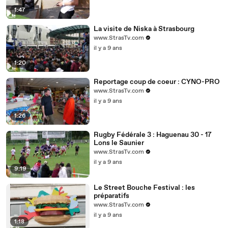
1:47
La visite de Niska à Strasbourg
www.StrasTv.com
il y a 9 ans
1:20
Reportage coup de coeur : CYNO-PRO
www.StrasTv.com
il y a 9 ans
1:26
Rugby Fédérale 3 : Haguenau 30 - 17
Lons le Saunier
www.StrasTv.com
il y a 9 ans
9:19
Le Street Bouche Festival : les
préparatifs
www.StrasTv.com
il y a 9 ans
1:18