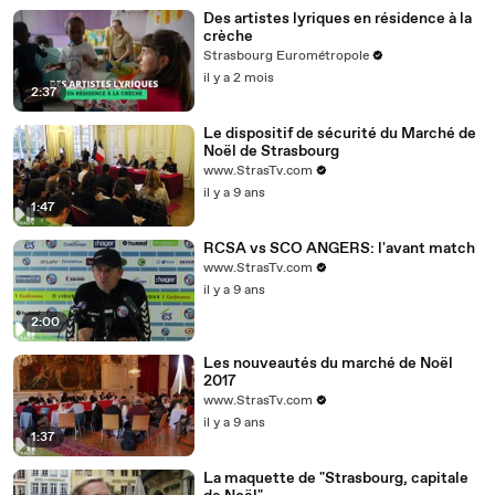
Des artistes lyriques en résidence à la
crèche
Strasbourg Eurométropole
il y a 2 mois
2:37
Le dispositif de sécurité du Marché de
Noël de Strasbourg
www.StrasTv.com
il y a 9 ans
1:47
RCSA vs SCO ANGERS: l'avant match
www.StrasTv.com
il y a 9 ans
2:00
Les nouveautés du marché de Noël
2017
www.StrasTv.com
il y a 9 ans
1:37
La maquette de "Strasbourg, capitale