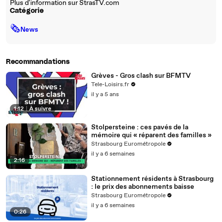
Plus d'information sur StrasTV.com
Catégorie
🗞
News
Recommandations
Grèves - Gros clash sur BFMTV
Tele-Loisirs.fr
il y a 5 ans
1:12
|
À suivre
Stolpersteine : ces pavés de la
mémoire qui « réparent des familles »
Strasbourg Eurométropole
il y a 6 semaines
2:16
Stationnement résidents à Strasbourg
: le prix des abonnements baisse
Strasbourg Eurométropole
il y a 6 semaines
0:26