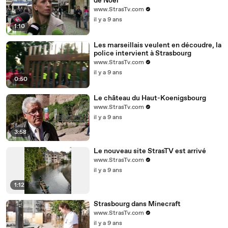
de Noël"
www.StrasTv.com
il y a 9 ans
1:10
Les marseillais veulent en découdre, la
police intervient à Strasbourg
www.StrasTv.com
il y a 9 ans
0:50
Le château du Haut-Koenigsbourg
www.StrasTv.com
il y a 9 ans
3:58
Le nouveau site StrasTV est arrivé
www.StrasTv.com
il y a 9 ans
1:12
Strasbourg dans Minecraft
www.StrasTv.com
il y a 9 ans