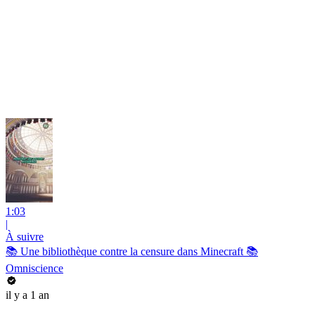
1:03
|
À suivre
📚 Une bibliothèque contre la censure dans Minecraft 📚
Omniscience
il y a 1 an