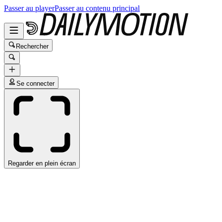
Passer au player
Passer au contenu principal
Rechercher
Se connecter
Regarder en plein écran