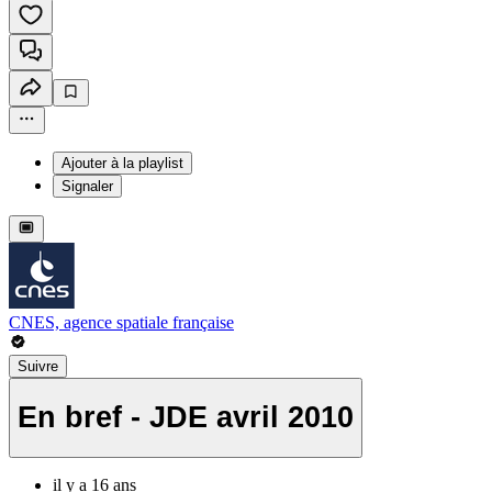
Ajouter à la playlist
Signaler
CNES, agence spatiale française
Suivre
En bref - JDE avril 2010
il y a 16 ans