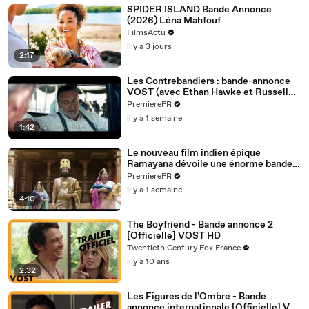
SPIDER ISLAND Bande Annonce
(2026) Léna Mahfouf
FilmsActu
il y a 3 jours
2:17
Les Contrebandiers : bande-annonce
VOST (avec Ethan Hawke et Russell
Crowe)
PremiereFR
il y a 1 semaine
1:42
Le nouveau film indien épique
Ramayana dévoile une énorme bande-
annonce (VOST)
PremiereFR
il y a 1 semaine
4:10
The Boyfriend - Bande annonce 2
[Officielle] VOST HD
Twentieth Century Fox France
il y a 10 ans
2:32
Les Figures de l'Ombre - Bande
annonce internationale [Officielle] VF