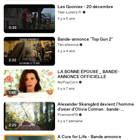
Les Goonies - 20 décembre
Tele-Loisirs.fr
il y a 5 ans
0:32
Bande-annonce "Top Gun 2"
Terrafemina
il y a 4 ans
2:32
LA BONNE ÉPOUSE _ BANDE-
ANNONCE OFFICIELLE
NoPopCorn
il y a 7 ans
1:46
Alexander Skarsgård devient l'homme
d'osier d'Olivia Colman : bande-
annonce de Wicker (VO)
PremiereFR
il y a 1 semaine
2:25
A Cure for Life - Bande annonce