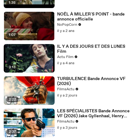
1:35
NOËL À MILLER'S POINT - bande
annonce officielle
NoPopCorn
il y a 2 ans
1:07
IL Y A DES JOURS ET DES LUNES
Film
Actu Film
il y a 4 ans
3:13
TURBULENCE Bande Annonce VF
(2026)
FilmsActu
il y a 2 jours
2:22
LES SPÉCIALISTES Bande Annonce
VF (2026) Jake Gyllenhaal, Henry
Cavill
FilmsActu
il y a 3 jours
2:37