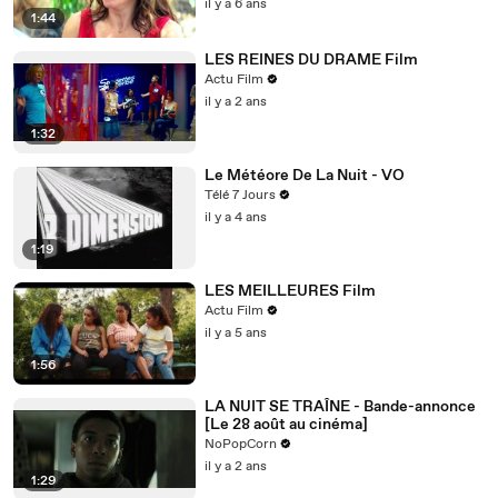
il y a 6 ans
1:44
LES REINES DU DRAME Film
Actu Film
il y a 2 ans
1:32
Le Météore De La Nuit - VO
Télé 7 Jours
il y a 4 ans
1:19
LES MEILLEURES Film
Actu Film
il y a 5 ans
1:56
LA NUIT SE TRAÎNE - Bande-annonce
[Le 28 août au cinéma]
NoPopCorn
il y a 2 ans
1:29