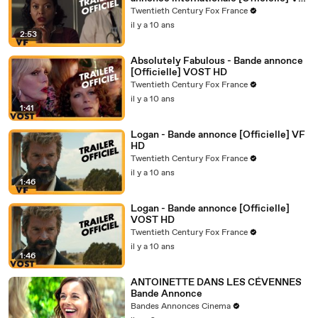
HD
Twentieth Century Fox France
il y a 10 ans
2:53
Absolutely Fabulous - Bande annonce
[Officielle] VOST HD
Twentieth Century Fox France
il y a 10 ans
1:41
Logan - Bande annonce [Officielle] VF
HD
Twentieth Century Fox France
il y a 10 ans
1:46
Logan - Bande annonce [Officielle]
VOST HD
Twentieth Century Fox France
il y a 10 ans
1:46
ANTOINETTE DANS LES CÉVENNES
Bande Annonce
Bandes Annonces Cinema