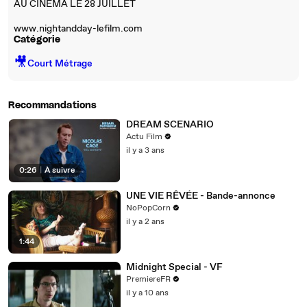
AU CINEMA LE 28 JUILLET
www.nightandday-lefilm.com
Catégorie
🎥
Court Métrage
Recommandations
DREAM SCENARIO
Actu Film
il y a 3 ans
0:26
|
À suivre
UNE VIE RÊVÉE - Bande-annonce
NoPopCorn
il y a 2 ans
1:44
Midnight Special - VF
PremiereFR
il y a 10 ans