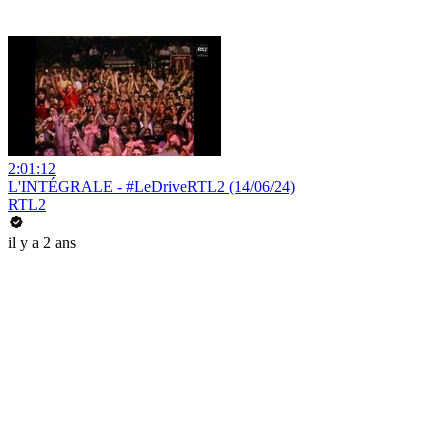
2:01:12
L'INTÉGRALE - #LeDriveRTL2 (14/06/24)
RTL2
il y a 2 ans