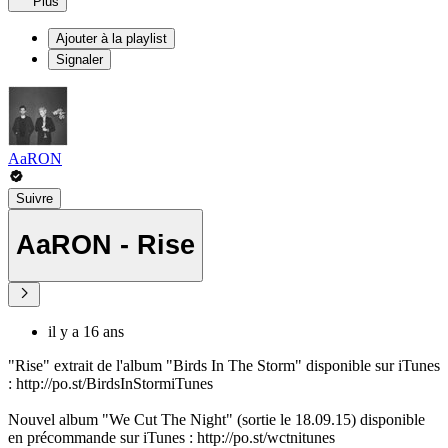
Plus
Ajouter à la playlist
Signaler
AaRON
Suivre
AaRON - Rise
il y a 16 ans
"Rise" extrait de l'album "Birds In The Storm" disponible sur iTunes
: http://po.st/BirdsInStormiTunes
Nouvel album "We Cut The Night" (sortie le 18.09.15) disponible
en précommande sur iTunes : http://po.st/wctnitunes