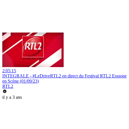
2:05:15
INTEGRALE - #LeDriveRTL2 en direct du Festival RTL2 Esssone
en Scène (01/09/23)
RTL2
il y a 3 ans