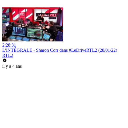
2:28:31
L'INTÉGRALE - Sharon Corr dans #LeDriveRTL2 (28/01/22)
RTL2
il y a 4 ans