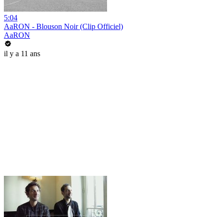
5:04
AaRON - Blouson Noir (Clip Officiel)
AaRON
il y a 11 ans