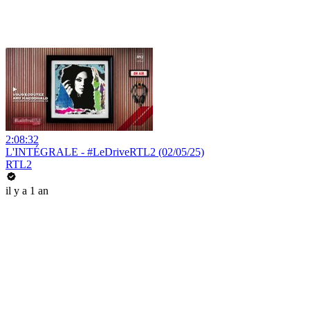
2:08:32
L'INTÉGRALE - #LeDriveRTL2 (02/05/25)
RTL2
il y a 1 an