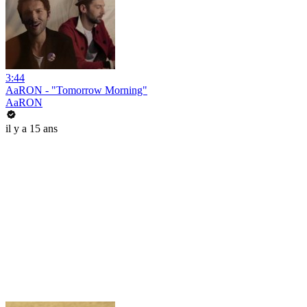
3:44
AaRON - "Tomorrow Morning"
AaRON
il y a 15 ans