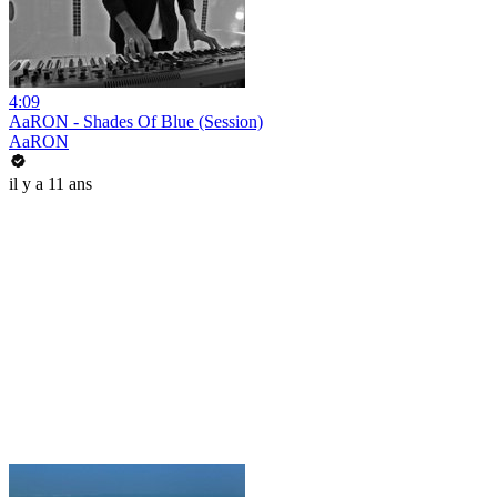
4:09
AaRON - Shades Of Blue (Session)
AaRON
il y a 11 ans