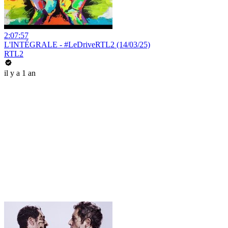
2:07:57
L'INTÉGRALE - #LeDriveRTL2 (14/03/25)
RTL2
il y a 1 an