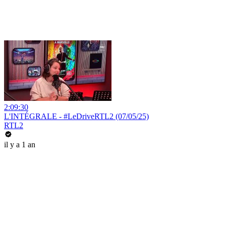
2:09:30
L'INTÉGRALE - #LeDriveRTL2 (07/05/25)
RTL2
il y a 1 an