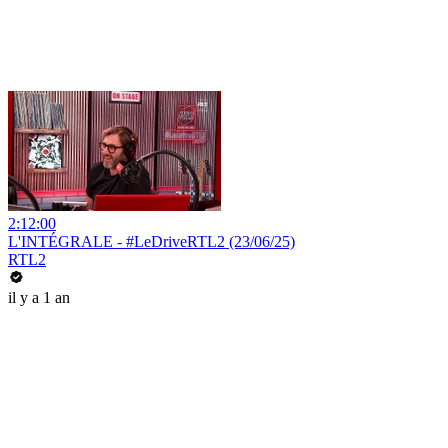
2:12:00
L'INTÉGRALE - #LeDriveRTL2 (23/06/25)
RTL2
il y a 1 an