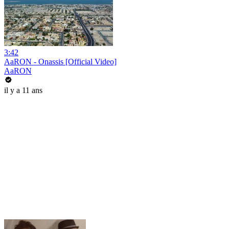
3:42
AaRON - Onassis [Official Video]
AaRON
il y a 11 ans