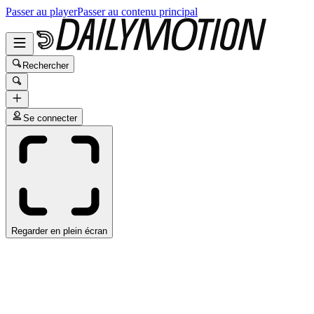
Passer au player
Passer au contenu principal
Rechercher
Se connecter
Regarder en plein écran