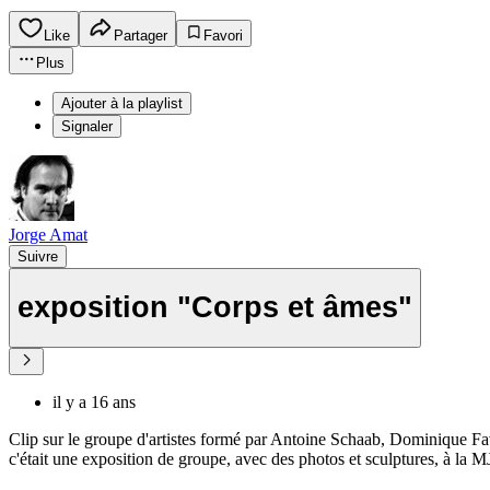
Like
Partager
Favori
Plus
Ajouter à la playlist
Signaler
Jorge Amat
Suivre
exposition "Corps et âmes"
il y a 16 ans
Clip sur le groupe d'artistes formé par Antoine Schaab, Dominique F
c'était une exposition de groupe, avec des photos et sculptures, à la 