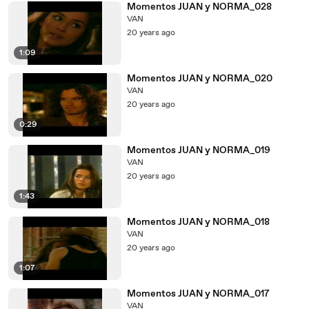
Momentos JUAN y NORMA_028
VAN
20 years ago
1:09
Momentos JUAN y NORMA_020
VAN
20 years ago
0:29
Momentos JUAN y NORMA_019
VAN
20 years ago
1:43
Momentos JUAN y NORMA_018
VAN
20 years ago
1:07
Momentos JUAN y NORMA_017
VAN