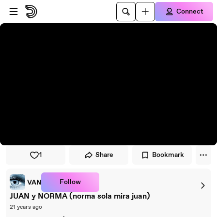
Skip to player
Skip to main content
Connect
1
Share
Bookmark
Follow
VAN
JUAN y NORMA (norma sola mira juan)
21 years ago