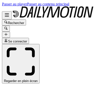
Passer au player
Passer au contenu principal
Rechercher
Se connecter
Regarder en plein écran