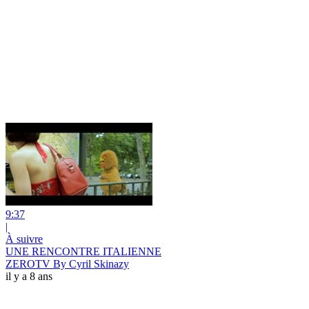
9:37
|
À suivre
UNE RENCONTRE ITALIENNE
ZEROTV By Cyril Skinazy
il y a 8 ans