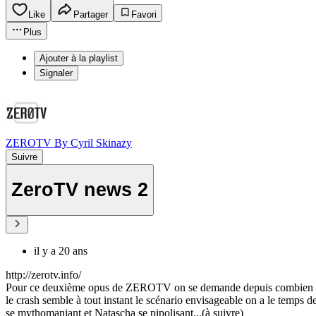
Like
Partager
Favori
Plus
Ajouter à la playlist
Signaler
ZEROTV By Cyril Skinazy
Suivre
ZeroTV news 2
il y a 20 ans
http://zerotv.info/
Pour ce deuxième opus de ZEROTV on se demande depuis combien de temps
le crash semble à tout instant le scénario envisageable on a le temps
se mythomaniant et Natascha se pipolisant...(à suivre)