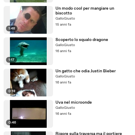
Un modo cool per mangiare un
biscotto
GalloGiusto
15 anni fa
1:48
Scoperto lo squalo dragone
GalloGiusto
16 anni fa
1:17
Un gatto che odia Justin Bieber
GalloGiusto
16 anni fa
0:18
Uva nel microonde
GalloGiusto
16 anni fa
0:46
Rigore sulla traversa ma il portiere