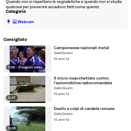
Quando non si rispettano le segnaletiche e quando non si studia
qualcosa per prevenire accadono fatti come questo
Categoria
️👩‍💻️
Webcam
Consigliato
Campionesse nazionali metal
GalloGiusto
15 anni fa
1:06
|
Prossimi video
Il micio insacchettato contro
l'automobilina radiocomandata
GalloGiusto
15 anni fa
0:37
Duello a colpi di candele romane
GalloGiusto
15 anni fa
0:36