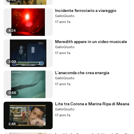
Incidente ferroviario a viareggio
GalloGiusto
17 anni fa
4:24
Meredith appare in un video musicale
GalloGiusto
17 anni fa
3:03
L'anaconda che crea energia
GalloGiusto
17 anni fa
0:56
Lite tra Corona e Marina Ripa di Meana
GalloGiusto
17 anni fa
2:46