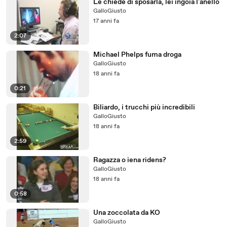
Le chiede di sposarla, lei ingoia l'anello
GalloGiusto
17 anni fa
2:07
Michael Phelps fuma droga
GalloGiusto
18 anni fa
0:21
Biliardo, i trucchi più incredibili
GalloGiusto
18 anni fa
2:59
Ragazza o iena ridens?
GalloGiusto
18 anni fa
0:58
Una zoccolata da KO
GalloGiusto