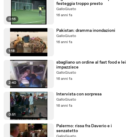
festeggia troppo presto
GalloGiusto
16 anni fa
0:16
Pakistan: dramma inondazioni
GalloGiusto
16 anni fa
1:18
sbagliano un ordine al fast food e lei
impazzisce
GalloGiusto
16 anni fa
2:40
Intervista con sorpresa
GalloGiusto
16 anni fa
0:51
Palermo: rissa fra Daverio e i
senzatetto
GalloGiusto