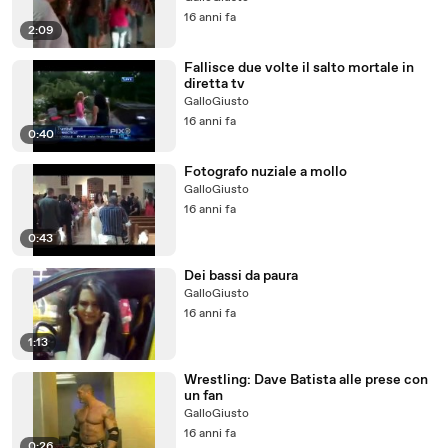
16 anni fa
2:09
Fallisce due volte il salto mortale in
diretta tv
GalloGiusto
16 anni fa
0:40
Fotografo nuziale a mollo
GalloGiusto
16 anni fa
0:43
Dei bassi da paura
GalloGiusto
16 anni fa
1:13
Wrestling: Dave Batista alle prese con
un fan
GalloGiusto
16 anni fa
0:26