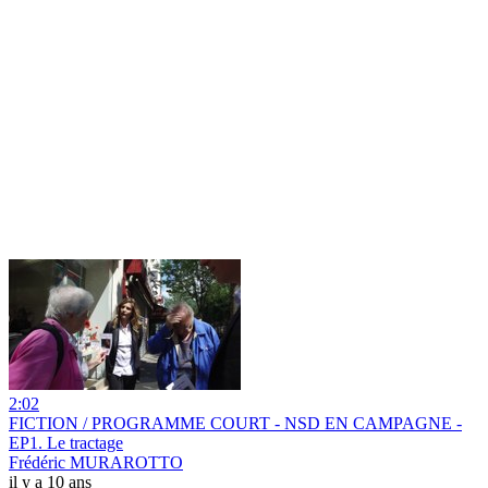
2:02
FICTION / PROGRAMME COURT - NSD EN CAMPAGNE -
EP1. Le tractage
Frédéric MURAROTTO
il y a 10 ans