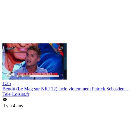
1:35
Benoît (Le Mag sur NRJ 12) tacle violemment Patrick Sébastien...
Tele-Loisirs.fr
il y a 4 ans