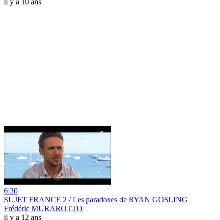
il y a 10 ans
6:30
SUJET FRANCE 2 / Les paradoxes de RYAN GOSLING
Frédéric MURAROTTO
il y a 12 ans