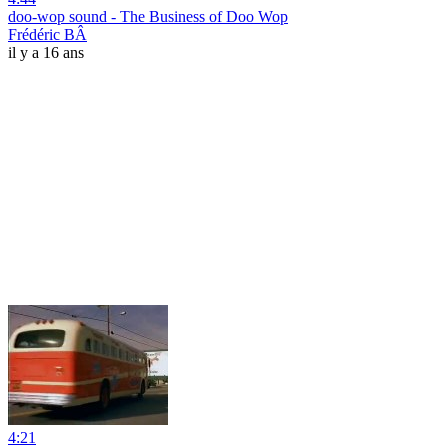
doo-wop sound - The Business of Doo Wop
Frédéric BÂ
il y a 16 ans
4:21