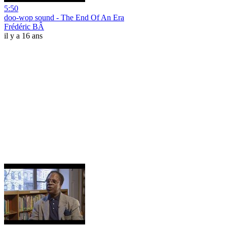
5:50
doo-wop sound - The End Of An Era
Frédéric BÂ
il y a 16 ans