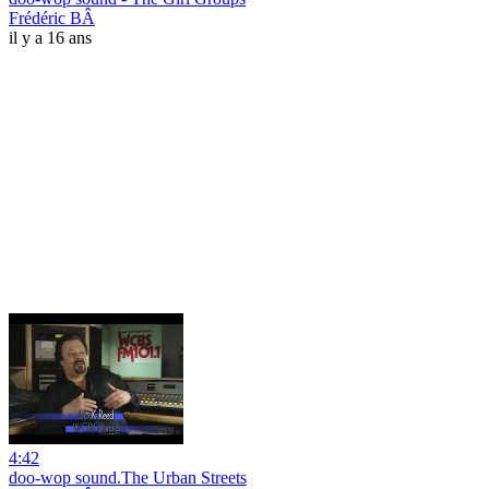
Frédéric BÂ
il y a 16 ans
4:42
doo-wop sound.The Urban Streets