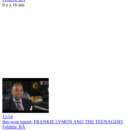
il y a 16 ans
12:54
doo-wop sound- FRANKIE LYMON AND THE TEENAGERS
Frédéric BÂ