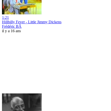
1:21
Hillbilly Fever - Little Jimmy Dickens
Frédéric BÂ
il y a 16 ans