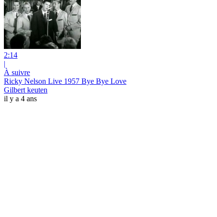
2:14
|
À suivre
Ricky Nelson Live 1957 Bye Bye Love
Gilbert keuten
il y a 4 ans