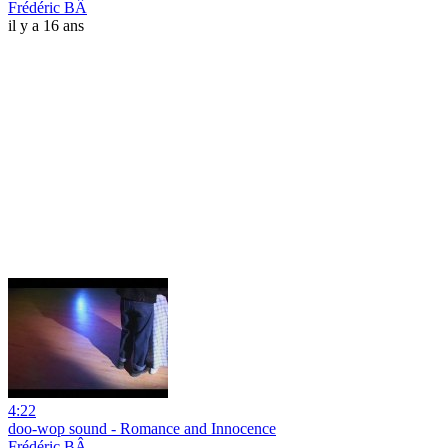
Frédéric BÂ
il y a 16 ans
4:22
doo-wop sound - Romance and Innocence
Frédéric BÂ