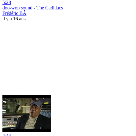
5:28
doo-wop sound - The Cadillacs
Frédéric BÂ
il y a 16 ans
4:44