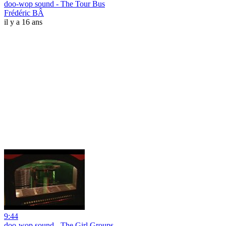
doo-wop sound - The Tour Bus
Frédéric BÂ
il y a 16 ans
9:44
doo-wop sound - The Girl Groups