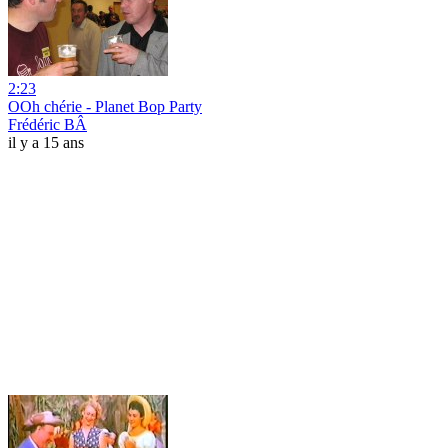
2:23
OOh chérie - Planet Bop Party
Frédéric BÂ
il y a 15 ans