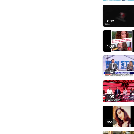
0:12
1:08
1:12
1:05
4:27