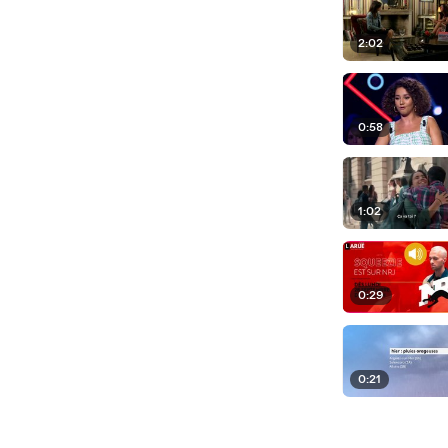
2:02
0:58
1:02
0:29
0:21