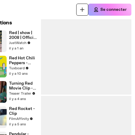
Se connecter
tions
Red | show |
2008 | Official
Clip
JustWatch
il y a 1 an
Red Hot Chili
Peppers -
Sick Love
Tuxboard
il y a 10 ans
Turning Red
Movie Clip -
You're So
Teaser Trailer
Fluffy
il y a 4 ans
Red Rocket -
Clip
FilmAffinity
il y a 5 ans
Pendular -