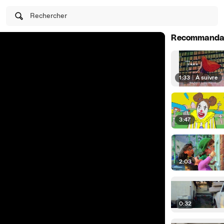
Rechercher
Recommanda
1:33
|
À suivre
3:47
2:03
0:32