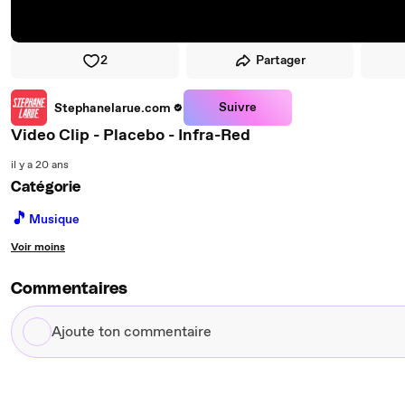
2
Partager
Suivre
Stephanelarue.com
Video Clip - Placebo - Infra-Red
il y a 20 ans
Catégorie
🎵
Musique
Voir moins
Commentaires
Ajoute
ton
commentaire