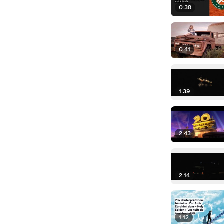
0:38
0:41
1:39
2:43
2:14
1:12