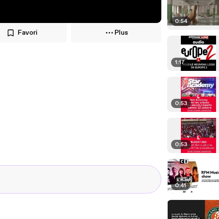
0:54
Favori
Plus
1:17
0:53
0:53
0:41