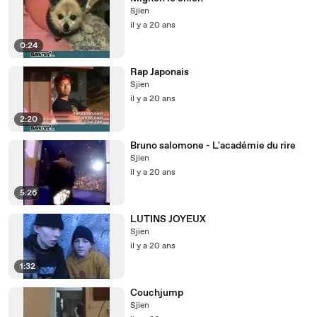
Sjien
il y a 20 ans
0:24
Rap Japonais
Sjien
il y a 20 ans
2:20
Bruno salomone - L'académie du rire
Sjien
il y a 20 ans
5:26
LUTINS JOYEUX
Sjien
il y a 20 ans
1:32
Couchjump
Sjien