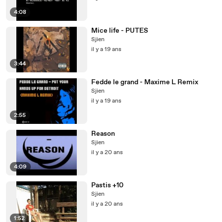
4:08
Mice life - PUTES
Sjien
il y a 19 ans
3:44
Fedde le grand - Maxime L Remix
Sjien
il y a 19 ans
2:55
Reason
Sjien
il y a 20 ans
4:09
Pastis +10
Sjien
il y a 20 ans
1:52