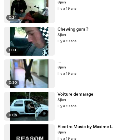
Sjien
il y a 19 ans
0:24
Chewing gum ?
Sjien
il y a 19 ans
1:03
...
Sjien
il y a 19 ans
0:30
Voiture demarage
Sjien
il y a 19 ans
0:06
Electro Music by Maxime L
Sjien
il y a 19 ans