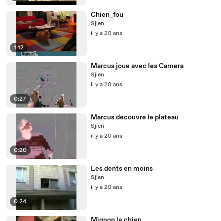
Chien_fou
Sjien
il y a 20 ans
1:12
Marcus joue avec les Camera
Sjien
il y a 20 ans
0:27
Marcus decouvre le plateau
Sjien
il y a 20 ans
0:20
Les dents en moins
Sjien
il y a 20 ans
0:24
Mignon le chien