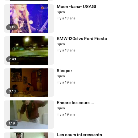
Moon -kana- USAGI
Sjien
il y a 18 ans
3:12
BMW 120d vs Ford Fiesta
Sjien
il y a 18 ans
2:43
Sleeper
Sjien
il y a 19 ans
0:13
Encore les cours ...
Sjien
il y a 19 ans
1:19
Les cours interessants