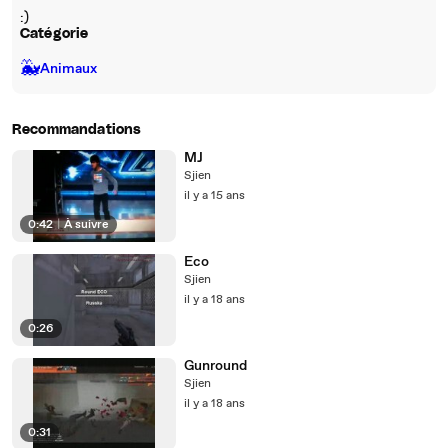
:)
Catégorie
🐳
Animaux
Recommandations
MJ
Sjien
il y a 15 ans
0:42
|
À suivre
Eco
Sjien
il y a 18 ans
0:26
Gunround
Sjien
il y a 18 ans
0:31